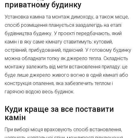
приватному будинку
Установка каміна та монтаж димоходу, а також місце,
спосіб розміщення планується заздалегідь на етапі
будівництва будинку. У проєкті передбачають, який
камін і в яку саме кімнату ставитимуть: кутовий,
острівний, прибудований, підвісний. У готовому будинку
можна обладнати топку як джерело тепла. Складність
монтажу залежить від мети встановлення приладу: це
буде лише джерело живого вогню в одній кімнаті або
конструкція опалення, яка забезпечить теплом і
гарячою водою весь будинок.
Куди краще за все поставити
камін
При виборі місця враховують спосіб встановлення,
наявність капітальної стіни, можливості підключення