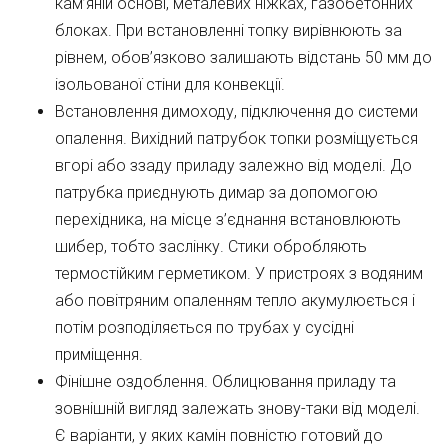
кам’яній основі, металевих ніжках, газобетонних
блоках. При встановленні топку вирівнюють за
рівнем, обов’язково залишають відстань 50 мм до
ізольованої стіни для конвекції.
Встановлення димоходу, підключення до системи
опалення. Вихідний патрубок топки розміщується
вгорі або ззаду приладу залежно від моделі. До
патрубка приєднують димар за допомогою
перехідника, на місце з’єднання встановлюють
шибер, тобто заслінку. Стики обробляють
термостійким герметиком. У пристроях з водяним
або повітряним опаленням тепло акумулюється і
потім розподіляється по трубах у сусідні
приміщення.
Фінішне оздоблення. Облицювання приладу та
зовнішній вигляд залежать знову-таки від моделі.
Є варіанти, у яких камін повністю готовий до