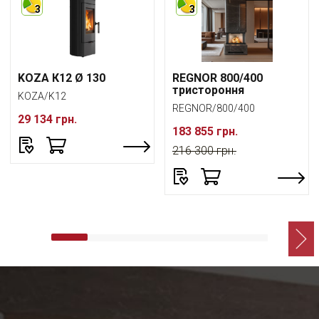
3
3
KOZA К12 Ø 130
REGNOR 800/400
тристороння
KOZA/K12
REGNOR/800/400
29 134 грн.
183 855 грн.
216 300 грн.