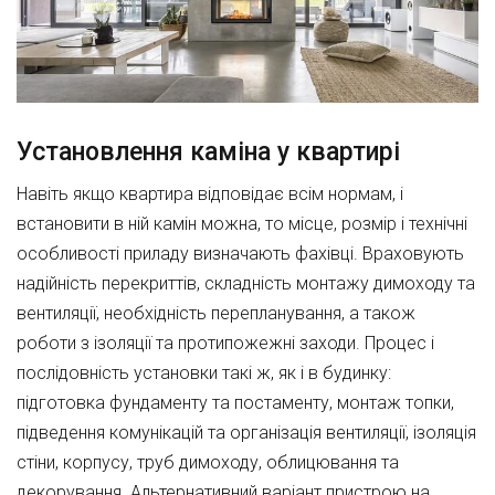
Установлення каміна у квартирі
Навіть якщо квартира відповідає всім нормам, і
встановити в ній камін можна, то місце, розмір і технічні
особливості приладу визначають фахівці. Враховують
надійність перекриттів, складність монтажу димоходу та
вентиляції, необхідність перепланування, а також
роботи з ізоляції та протипожежні заходи. Процес і
послідовність установки такі ж, як і в будинку:
підготовка фундаменту та постаменту, монтаж топки,
підведення комунікацій та організація вентиляції, ізоляція
стіни, корпусу, труб димоходу, облицювання та
декорування. Альтернативний варіант пристрою на