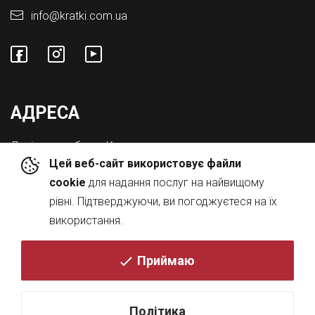
info@kratki.com.ua
АДРЕСА
Львівська обл., с. Конопниця,
Цей веб-сайт використовує файли
Вул. Городоцька 8а
cookie
для надання послуг на найвищому
рівні. Підтверджуючи, ви погоджуєтеся на їх
використання.
Приймаю
© 2026
Політика