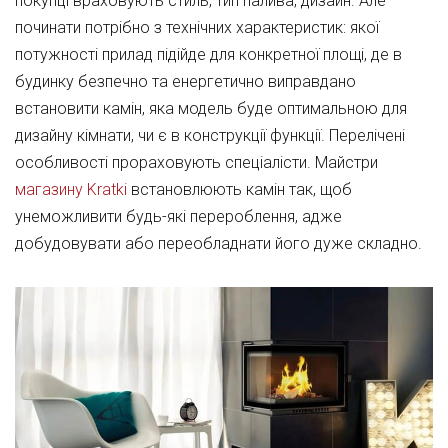
покупці враховують стиль, тип палива, дизайн. Але
починати потрібно з технічних характеристик: якої
потужності прилад підійде для конкретної площі, де в
будинку безпечно та енергетично виправдано
встановити камін, яка модель буде оптимальною для
дизайну кімнати, чи є в конструкції функції. Перелічені
особливості прораховують спеціалісти. Майстри
магазину Kratki
встановлюють камін так, щоб
унеможливити будь-які перероблення, адже
добудовувати або переобладнати його дуже складно.