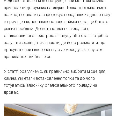
Недбале ставлення до інструкцій при монтажі каміна
призводить до сумних наслідків. Топка «поглинатиме»
паливо, погана тяга спровокує попадання чадного газу
в приміщення, несанкціоноване займання та ще багато
різних проблем. До встановлення складного
опалювального пристрою з чавуну або сталі потрібно
залучати фахівців, які знають, де його розмістити, що
врахувати при підключенні до димоходу, які існують
правила техніки безпеки.
У статті розглянемо, як правильно вибрати місце для
каміна, які етапи встановлення топки та до чого
готуватись власнику опалювального приладу на
дровах.