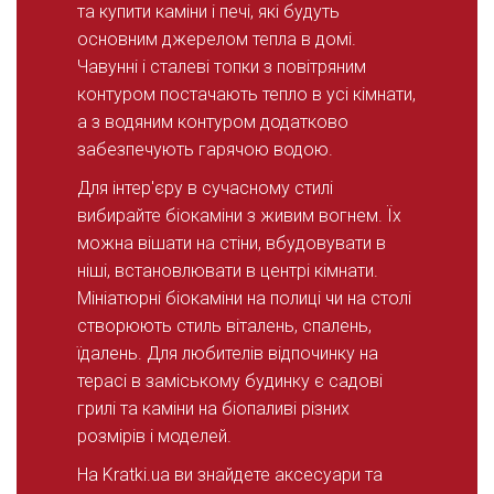
та купити каміни і печі, які будуть
основним джерелом тепла в домі.
Чавунні і сталеві топки з повітряним
контуром постачають тепло в усі кімнати,
а з водяним контуром додатково
забезпечують гарячою водою.
Для інтер'єру в сучасному стилі
вибирайте біокаміни з живим вогнем. Їх
можна вішати на стіни, вбудовувати в
ніші, встановлювати в центрі кімнати.
Мініатюрні біокаміни на полиці чи на столі
створюють стиль віталень, спалень,
їдалень. Для любителів відпочинку на
терасі в заміському будинку є садові
грилі та каміни на біопаливі різних
розмірів і моделей.
На Kratki.ua ви знайдете аксесуари та