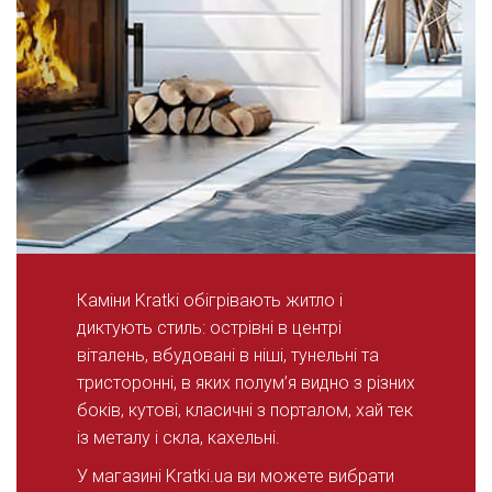
Каміни Kratki обігрівають житло і
диктують стиль: острівні в центрі
віталень, вбудовані в ніші, тунельні та
тристоронні, в яких полум’я видно з різних
боків, кутові, класичні з порталом, хай тек
із металу і скла, кахельні.
У магазині Kratki.ua ви можете вибрати