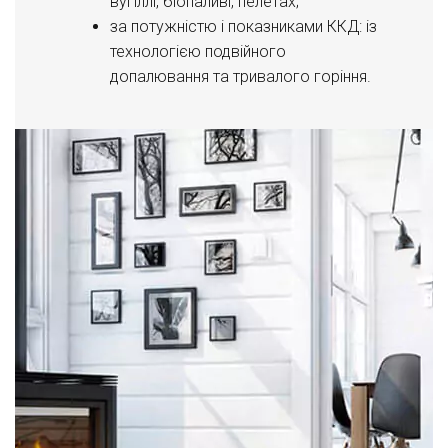
вугіллі, біопаливі, пелетах;
за потужністю і показниками ККД: із
технологією подвійного
допалювання та тривалого горіння.