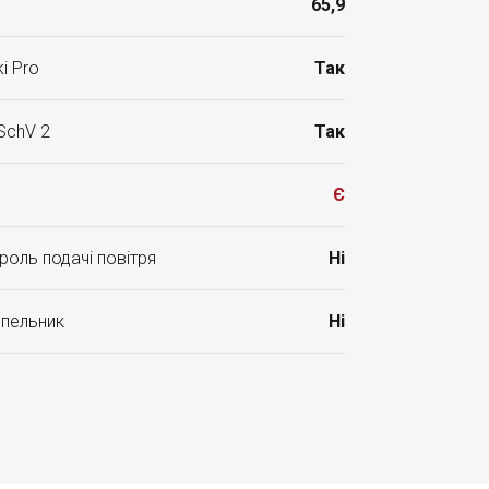
65,9
i Pro
Так
SchV 2
Так
Є
роль подачі повітря
Ні
опельник
Ні