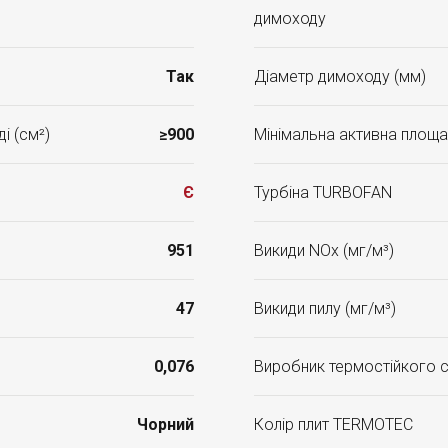
димоходу
Так
Діаметр димоходу (мм)
і (см²)
≥900
Мінімальна активна площа 
Є
Турбіна TURBOFAN
951
Викиди NOx (мг/м³)
47
Викиди пилу (мг/м³)
0,076
Виробник термостійкого 
Чорний
Колір плит TERMOTEC