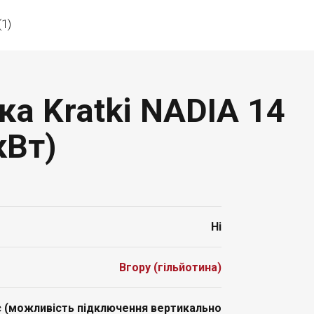
(1)
ка Kratki NADIA 14
кВт)
Ні
Вгору (гільйотина)
 (можливість підключення вертикально