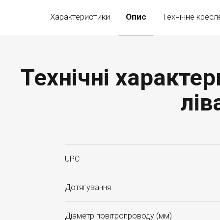
Характеристики
Опис
Технічне кресл
Технічні характер
лів
UPC
Дотягування
Діаметр повітропроводу (мм)