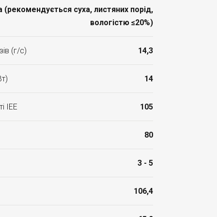
 (рекомендується суха, листяних порід,
вологістю ≤20%)
ів (г/с)
14,3
Вт)
14
і ІЕЕ
105
80
3 - 5
106,4