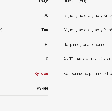
133,6
Глибина (см)
70
Відповідає стандарту Kratk
n)
Так
Відповідає стандарту BIm
Ні
Потрійне допалювання
Є
АКПП - Автоматичний конт
Кутове
Колосникова решітка / П
Ручне