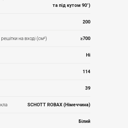
та під кутом 90°)
200
решітки на вході (см²)
≥700
Ні
114
39
скла
SCHOTT ROBAX (Німеччина)
Білий