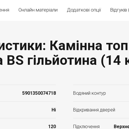
ення
Онлайн матеріали
Додаткові опції
Відгуків 
истики: Камінна топ
а BS гільйотина (14 
5901350074718
Водяний контур
Ні
Відкривання дверей
120
Підключення
Верхнє