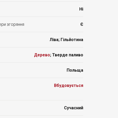
Ні
ери згоряння
Є
Ліва; Гільйотина
Дерево
; Тверде паливо
Польща
Вбудовується
Сучасний