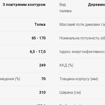
З повітряним контуром
Вид
Деревина
палива
Топка
Масовий потік димових газ
65 - 170
Номінальна потужність (к
6,5 - 17,0
Індекс енергоефективност
249
ККД (%)
міщення (%)
70
Товщина корпусу (мм)
310
Ширина (см)