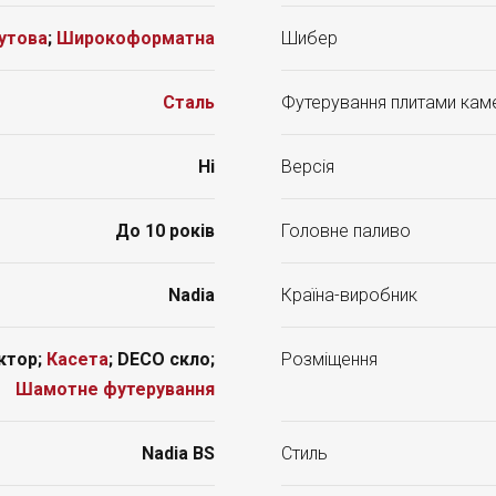
утова
;
Широкоформатна
Шибер
Сталь
Футерування плитами кам
Ні
Версія
До 10 років
Головне паливо
Nadia
Країна-виробник
ктор;
Касета
; DECO скло;
Розміщення
Шамотне футерування
Nadia BS
Стиль