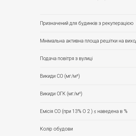
Призначений для будинків з рекуперацією
Мінімальна активна площа решітки на виход
Подача повітря з вулиці
Викиди CO (мг/м³)
Викиди ОГК (мг/м³)
Емісія CO (при 13% O 2 ) ≤ наведена в %
Колір обудови