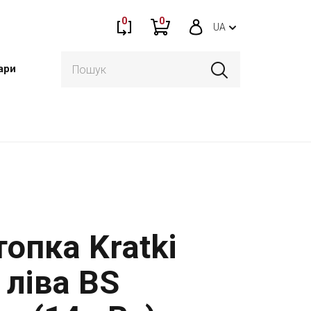
0
0
UA
ари
опка Kratki
 ліва BS