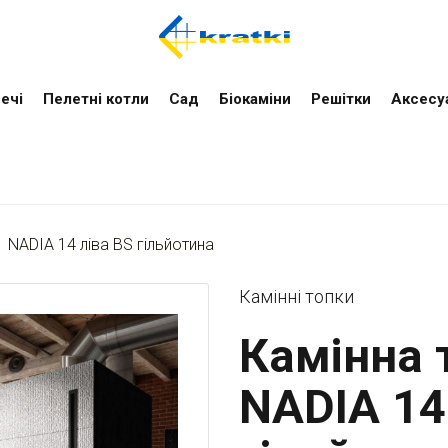
ечі
Пелетні котли
Cад
Біокаміни
Решітки
Аксесу
NADIA 14 ліва BS гільйотина
Камінні топки
Камінна т
NADIA 14