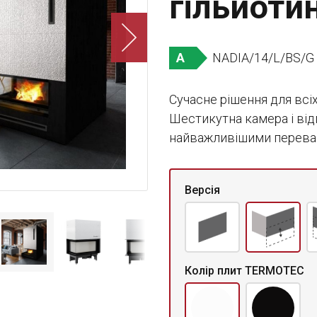
гільйотин
NADIA/14/L/BS/G
A
Сучасне рішення для всіх
Шестикутна камера і від
найважливішими перевага
Версія
Колір плит TERMOTEC