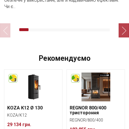
безпечні у використанні, але й надзвичайно ефективні.
Чи є..
Рекомендуємо
3
3
KOZA К12 Ø 130
REGNOR 800/400
тристороння
KOZA/K12
REGNOR/800/400
29 134 грн.