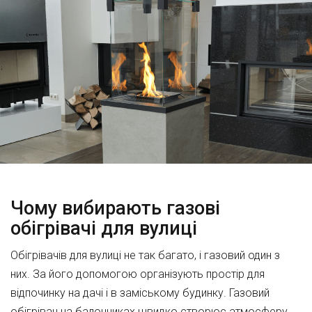
Чому вибирають газові
обігрівачі для вулиці
Обігрівачів для вулиці не так багато, і газовий один з
них. За його допомогою організують простір для
відпочинку на дачі і в заміському будинку. Газовий
обігрівач на балончиках швидко створює атмосферу