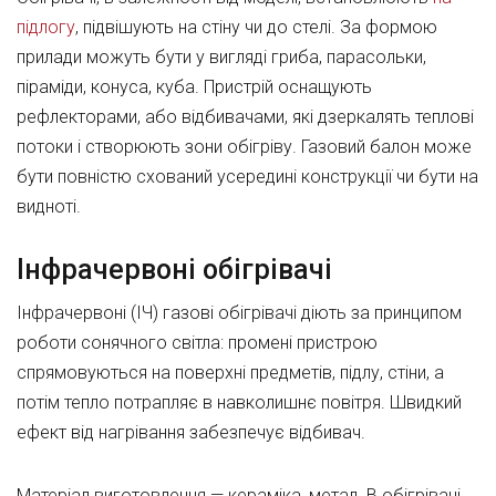
підлогу
, підвішують на стіну чи до стелі. За формою
прилади можуть бути у вигляді гриба, парасольки,
піраміди, конуса, куба. Пристрій оснащують
рефлекторами, або відбивачами, які дзеркалять теплові
потоки і створюють зони обігріву. Газовий балон може
бути повністю схований усередині конструкції чи бути на
видноті.
Інфрачервоні обігрівачі
Інфрачервоні (ІЧ) газові обігрівачі діють за принципом
роботи сонячного світла: промені пристрою
спрямовуються на поверхні предметів, підлу, стіни, а
потім тепло потрапляє в навколишнє повітря. Швидкий
ефект від нагрівання забезпечує відбивач.
Матеріал виготовлення — кераміка, метал. В обігрівачі