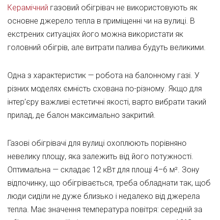
Керамічний
газовий обігрівач не використовують як
основне джерело тепла в приміщенні чи на вулиці. В
екстрених ситуаціях його можна використати як
головний обігрів, але витрати палива будуть великими.
Одна з характеристик — робота на балонному газі. У
різних моделях ємність схована по-різному. Якщо для
інтер’єру важливі естетичні якості, варто вибрати такий
прилад, де балон максимально закритий.
Газові обігрівачі для вулиці охоплюють порівняно
невелику площу, яка залежить від його потужності.
Оптимальна — складає 12 кВт для площі 4–6 м². Зону
відпочинку, що обігрівається, треба обладнати так, щоб
люди сиділи не дуже близько і недалеко від джерела
тепла. Має значення температура повітря: середній за