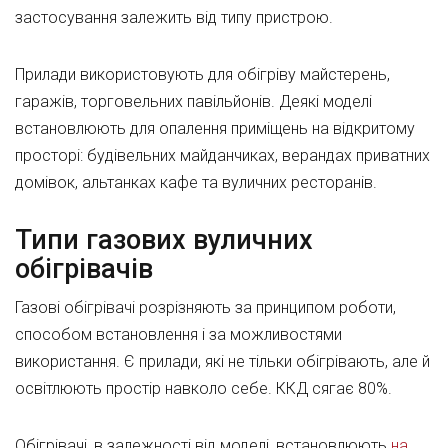
застосування залежить від типу пристрою.
Прилади використовують для обігріву майстерень,
гаражів, торговельних павільйонів. Деякі моделі
встановлюють для опалення приміщень на відкритому
просторі: будівельних майданчиках, верандах приватних
домівок, альтанках кафе та вуличних ресторанів.
Типи газових вуличних
обігрівачів
Газові обігрівачі розрізняють за принципом роботи,
способом встановлення і за можливостями
використання. Є прилади, які не тільки обігрівають, але й
освітлюють простір навколо себе. ККД сягає 80%.
Обігрівачі, в залежності від моделі, встановлюють
на