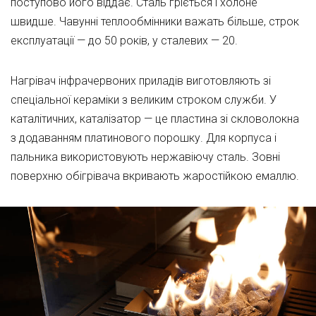
поступово його віддає. Сталь гріється і холоне
швидше. Чавунні теплообмінники важать більше, строк
експлуатації — до 50 років, у сталевих — 20.
Нагрівач інфрачервоних приладів виготовляють зі
спеціальної кераміки з великим строком служби. У
каталітичних, каталізатор — це пластина зі скловолокна
з додаванням платинового порошку. Для корпуса і
пальника використовують нержавіючу сталь. Зовні
поверхню обігрівача вкривають жаростійкою емаллю.