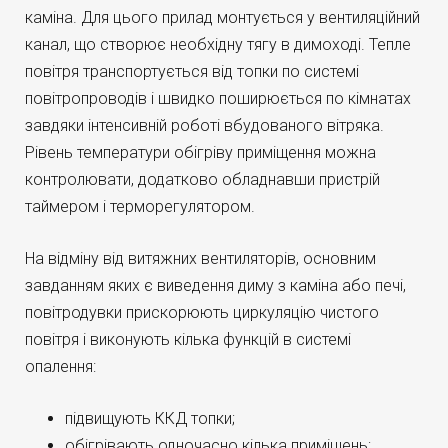
каміна. Для цього прилад монтується у вентиляційний
канал, що створює необхідну тягу в димоході. Тепле
повітря транспортується від топки по системі
повітропроводів і швидко поширюється по кімнатах
завдяки інтенсивній роботі вбудованого вітряка.
Рівень температури обігріву приміщення можна
контролювати, додатково обладнавши пристрій
таймером і терморегулятором.
На відміну від витяжних вентиляторів, основним
завданням яких є виведення диму з каміна або печі,
повітродувки прискорюють циркуляцію чистого
повітря і виконують кілька функцій в системі
опалення:
підвищують ККД топки;
обігрівають одночасно кілька приміщень;