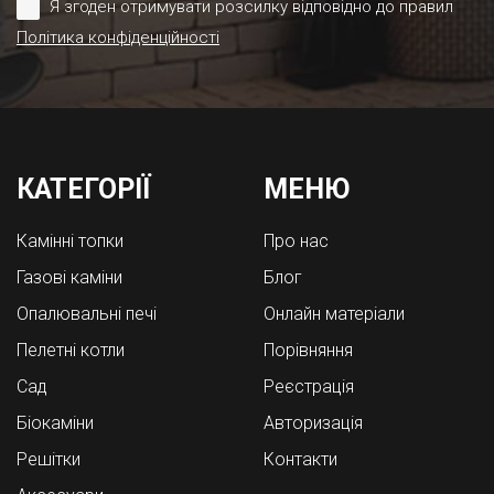
Я згоден отримувати розсилку відповідно до правил
Політика конфіденційності
КАТЕГОРІЇ
МЕНЮ
Камінні топки
Про нас
Газові каміни
Блог
Опалювальні печі
Онлайн матеріали
Пелетні котли
Порівняння
Cад
Реєстрація
Біокаміни
Авторизація
Решітки
Контакти