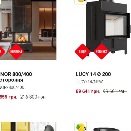
NOR 800/400
LUCY 14 Ø 200
стороння
LUCY/14/NEW
OR/800/400
89 641 грн.
99 601 грн.
855 грн.
216 300 грн.
3
3