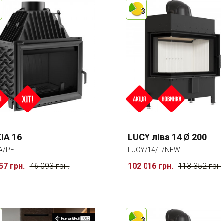
3
3
IA 16
LUCY ліва 14 Ø 200
A/PF
LUCY/14/L/NEW
57 грн.
46 093 грн.
102 016 грн.
113 352 грн
3
3