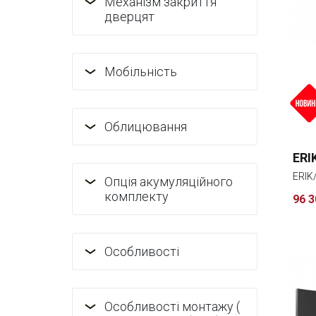
Механізм закриття
дверцят
Мобільність
Облицювання
ERI
ERIK
Опція акумуляційного
комплекту
96 3
Особливості
Особливості монтажу (