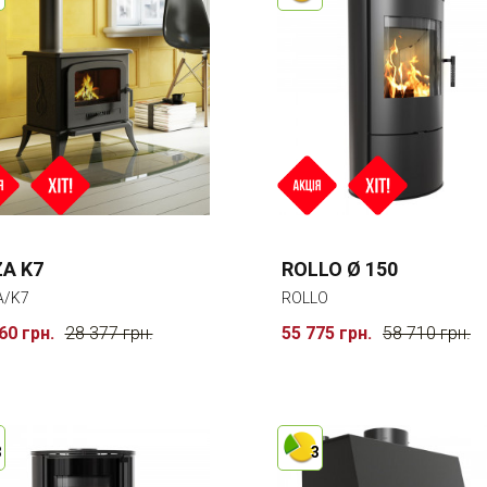
A K7
ROLLO Ø 150
A/K7
ROLLO
60 грн.
28 377 грн.
55 775 грн.
58 710 грн.
3
3