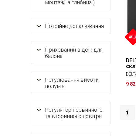
монтажна глибина )
Потрійне допалювання
Прихований відсік для
балона
DEL
ск
Регулювання висоти
9 82
полум’я
Регулятор первинного
1
та вторинного повітря