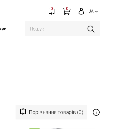
0
0
UA
ари
Порівняння товарів (0)