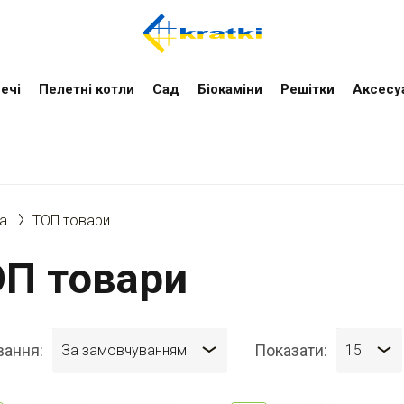
ечі
Пелетні котли
Cад
Біокаміни
Решітки
Аксесу
а
ТОП товари
П товари
вання:
Показати:
За замовчуванням
15