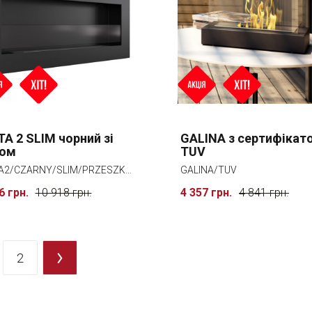
TA 2 SLIM чорний зі
GALINA з сертифікат
лом
TUV
DELTA2/CZARNY/SLIM/PRZESZKLENIE
GALINA/TUV
6 грн.
10 918 грн.
4 357 грн.
4 841 грн.
2
>