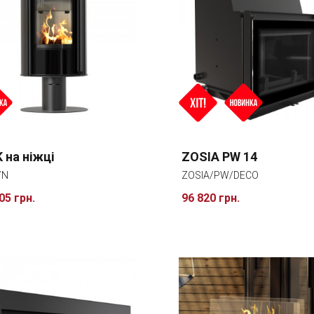
K на ніжці
ZOSIA PW 14
/N
ZOSIA/PW/DECO
05 грн.
96 820 грн.