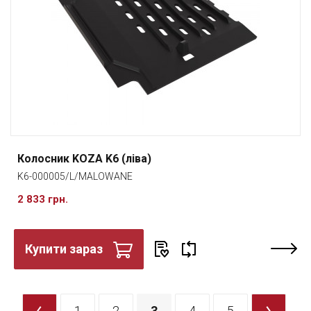
Колосник KOZA K6 (ліва)
K6-000005/L/MALOWANE
2 833 грн.
Купити зараз
<
1
2
3
4
5
>