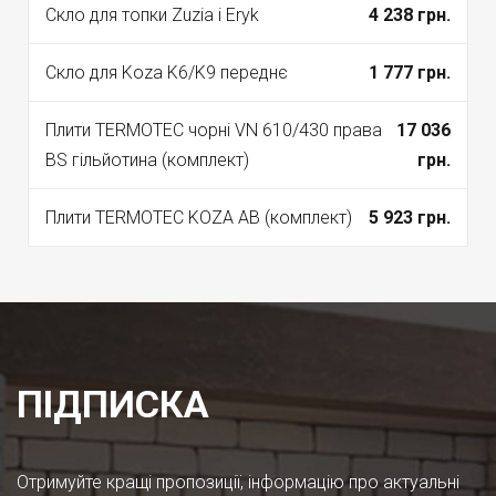
Скло для топки Zuzia і Eryk
4 238 грн.
Скло для Koza K6/K9 переднє
1 777 грн.
Плити TERMOTEC чорні VN 610/430 права
17 036
BS гільйотина (комплект)
грн.
Плити TERMOTEC KOZA AB (комплект)
5 923 грн.
ПІДПИСКА
Отримуйте кращі пропозиції, інформацію про актуальні