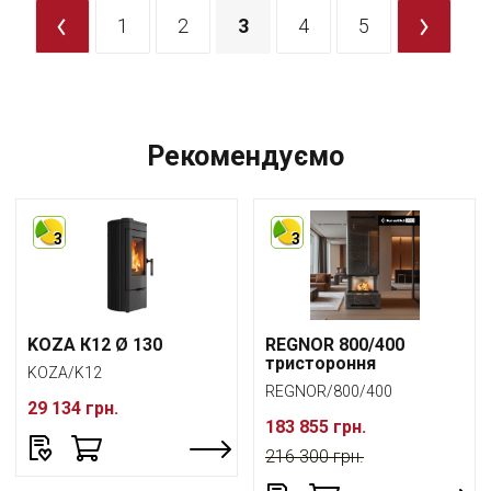
<
1
2
3
4
5
>
Рекомендуємо
3
3
KOZA К12 Ø 130
REGNOR 800/400
тристороння
KOZA/K12
REGNOR/800/400
29 134 грн.
183 855 грн.
216 300 грн.