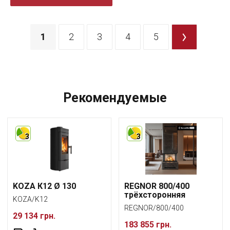
1
2
3
4
5
>
Рекомендуемые
3
3
KOZA К12 Ø 130
REGNOR 800/400
трёхсторонняя
KOZA/K12
REGNOR/800/400
29 134 грн.
183 855 грн.