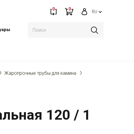
0
0
RU
уары
Жаропрочные трубы для камина
альная 120 / 1