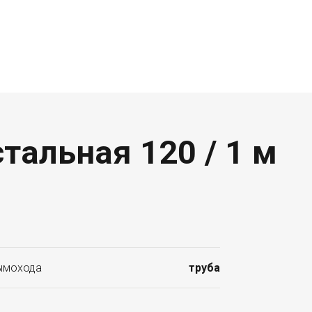
тальная 120 / 1 м
ымохода
труба