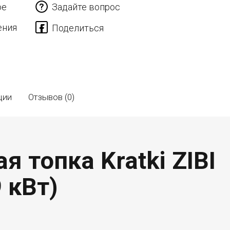
ое
Задайте вопрос
ения
ции
Отзывов (0)
 топка Kratki ZIBI
 кВт)