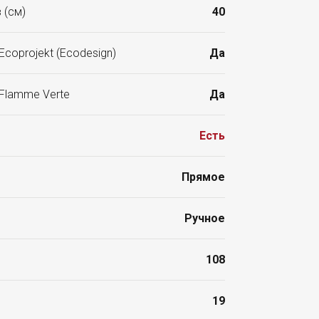
 (см)
40
Ecoprojekt (Ecodesign)
Да
 Flamme Verte
Да
Есть
Прямое
Ручное
108
19