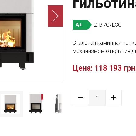
гильотина
ZIBI/G/ECO
A+
Стальная каминная топк
механизмом открытия д
Цена:
118 193 грн