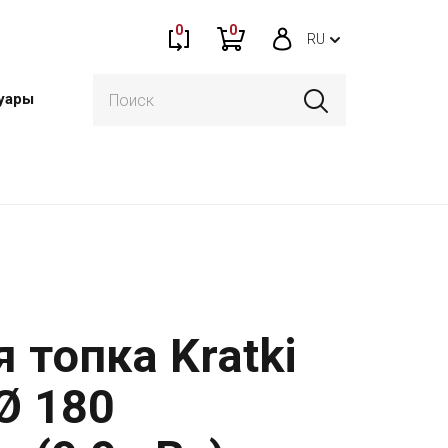
0
0
RU
уары
 топка Kratki
Ø 180