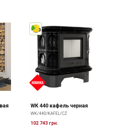
3
вая
WK 440 кафель черная
WK/440/KAFEL/CZ
102 743 грн.