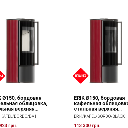
K Ø150, бордовая
ERIK Ø150, бордовая
ельная облицовка,
кафельная облицовк
льная верхняя
стальная верхняя
шка с доводчиком
крышка, черная
/KAFEL/BORDO/BA1
ERIK/KAFEL/BORDO/BLACK
ри
внутренняя облицовк
923 грн.
113 300 грн.