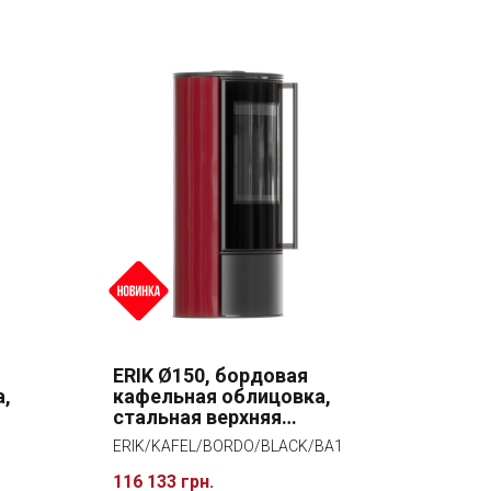
ERIK Ø150, бордовая
а,
кафельная облицовка,
стальная верхняя
крышка, черная
ERIK/KAFEL/BORDO/BLACK/BA1
а
внутренняя облицовка, с
доводчиком двери
116 133 грн.