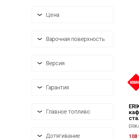
Цена
Варочная поверхность
Версия
Гарантия
ERI
Главное топливо
каф
ста
кры
ERIK
две
Дотягивание
108 