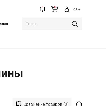
0
0
RU
уары
мины
Сравнение товаров (0)