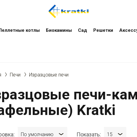
Пеллетные котлы
Биокамины
Сад
Решетки
Аксесс
я
Печи
Изразцовые печи
зразцовые печи-ка
афельные) Kratki
ровка:
Показать:
По умолчанию
15