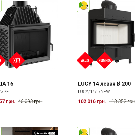
3
3
IA 16
LUCY 14 левая Ø 200
A/PF
LUCY/14/L/NEW
57 грн.
46 093 грн.
102 016 грн.
113 352 грн
3
3