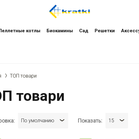
Пеллетные котлы
Биокамины
Сад
Решетки
Аксесс
я
ТОП товари
П товари
ровка:
Показать:
По умолчанию
15