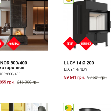
NOR 800/400
LUCY 14 Ø 200
хсторонняя
LUCY/14/NEW
OR/800/400
89 641 грн.
99 601 грн.
855 грн.
216 300 грн.
3
3