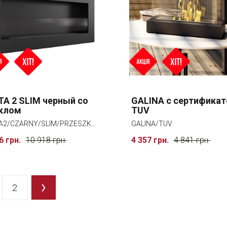
TA 2 SLIM черный со
GALINA с сертифика
клом
TUV
DELTA2/CZARNY/SLIM/PRZESZKLENIE
GALINA/TUV
6 грн.
10 918 грн.
4 357 грн.
4 841 грн.
2
>