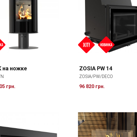
K на ножке
ZOSIA PW 14
/N
ZOSIA/PW/DECO
05 грн.
96 820 грн.