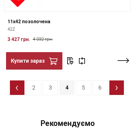
11x42 позолочена
42Z
3 427 грн.
4 032 грн.
Купити зараз
<
2
3
4
5
6
>
Рекомендуємо