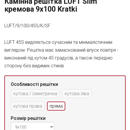
Камінна решітка LUFT Slim
кремова 9x100 Kratki
LUFT/9/100/45S/K/SF
LUFT 45S виділяється сучасним та мінімалістичним
виглядом. Решітка має замаскований впуск повітря -
виконаний під кутом 45 градусів, а також передню
сторону без видимих стиків.
Особливості решітки
кутова / симетрична
кутова ліва
кутова права
пряма
Розмір решітки