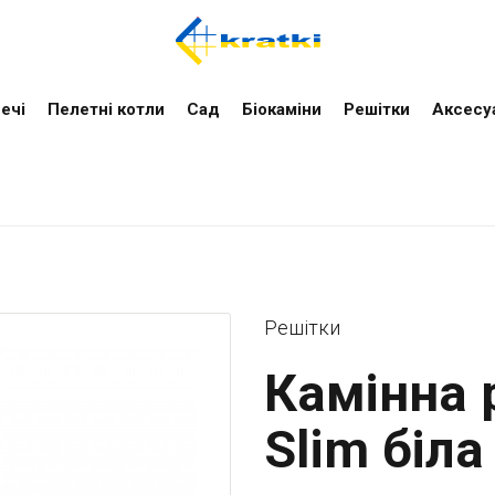
ечі
Пелетні котли
Cад
Біокаміни
Решітки
Аксесу
Решітки
Камінна 
Slim біла