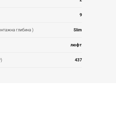
9
нтажна глибина )
Slim
люфт
²)
437