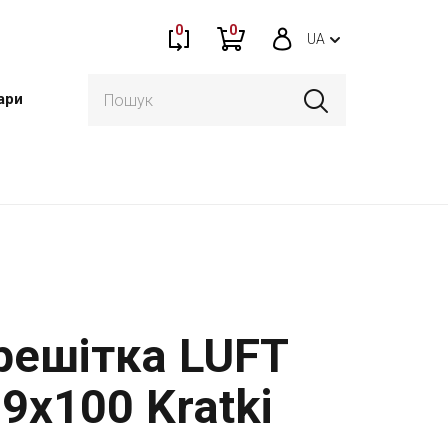
0
0
UA
ари
решітка LUFT
 9x100 Kratki