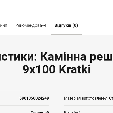
ення
Рекомендоване
Відгуків (0)
истики: Камінна реші
9x100 Kratki
5901350024249
Матеріал виготовлення
С
Cучасний
Вага (кг)