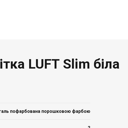
тка LUFT Slim біла
таль пофарбована порошковою фарбою
2