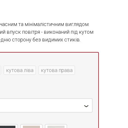
часним та мінімалістичним виглядом.
й впуск повітря - виконаний під кутом
редню сторону без видимих стиків.
кутова ліва
кутова права