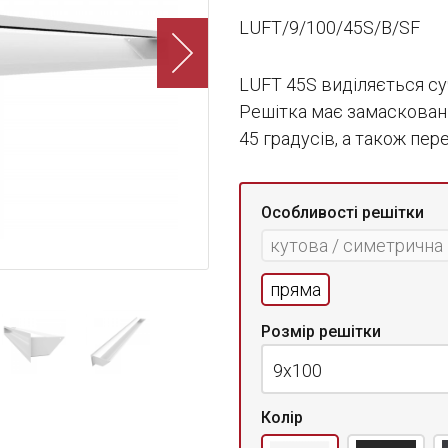
LUFT/9/100/45S/B/SF
LUFT 45S виділяється су
Решітка має замасковани
45 градусів, а також пе
Особливості решітки
кутова / симетрична
пряма
Розмір решітки
9x100
Колір