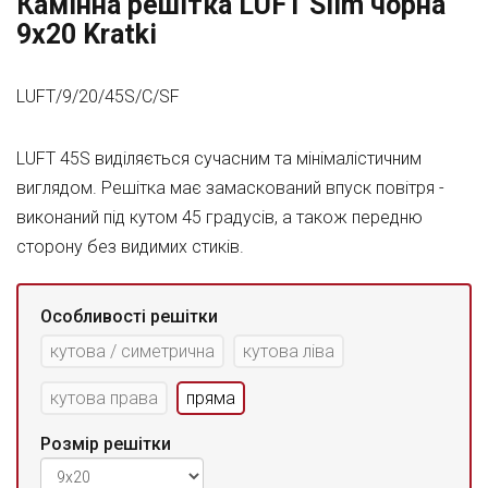
Камінна решітка LUFT Slim чорна
9x20 Kratki
LUFT/9/20/45S/C/SF
LUFT 45S виділяється сучасним та мінімалістичним
виглядом. Решітка має замаскований впуск повітря -
виконаний під кутом 45 градусів, а також передню
сторону без видимих стиків.
Особливості решітки
кутова / симетрична
кутова ліва
кутова права
пряма
Розмір решітки