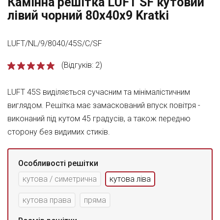
Камінна решітка LUFT SF кутовий
лівий чорний 80x40x9 Kratki
LUFT/NL/9/8040/45S/C/SF
(Відгуків: 2)
LUFT 45S виділяється сучасним та мінімалістичним
виглядом. Решітка має замаскований впуск повітря -
виконаний під кутом 45 градусів, а також передню
сторону без видимих стиків.
Особливості решітки
кутова / симетрична
кутова ліва
кутова права
пряма