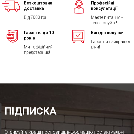
Безкоштовна
Професійні
доставка
консультації
Від 7000 грн.
Маєте питання -
телефонуйте!
Гарантія до 10
Вигідні покупки
років
Гарантія найкращої
Ми - офіційний
ціни!
представник!
ПІДПИСКА
Отримуйте кращі пропозиції, інформацію про актуальні