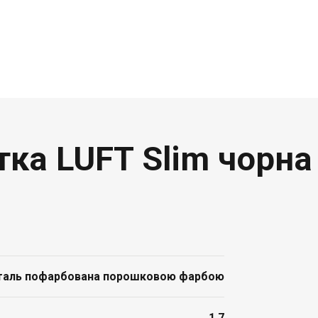
тка LUFT Slim чорна
таль пофарбована порошковою фарбою
1,7