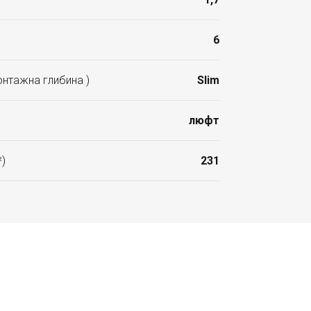
6
нтажна глибина )
Slim
люфт
²)
231