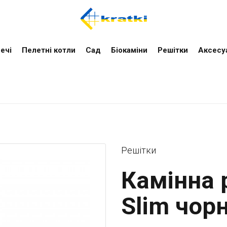
ечі
Пелетні котли
Cад
Біокаміни
Решітки
Аксесу
Решітки
Камінна 
Slim чорн