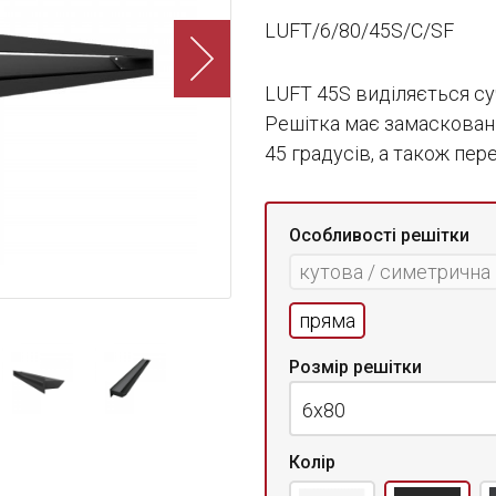
LUFT/6/80/45S/C/SF
LUFT 45S виділяється су
Решітка має замасковани
45 градусів, а також пе
Особливості решітки
кутова / симетрична
пряма
Розмір решітки
6x80
Колір