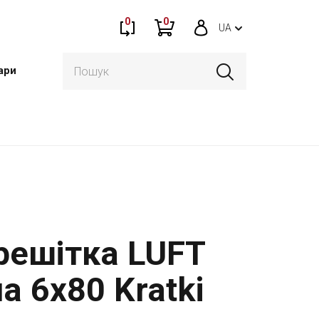
0
0
UA
ари
решітка LUFT
а 6x80 Kratki