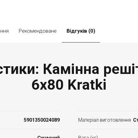
ення
Рекомендоване
Відгуків (0)
стики: Камінна реші
6x80 Kratki
5901350024089
Матеріал виготовлення
С
Cучасний
Вага (кг)