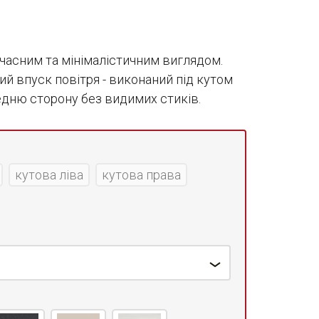
часним та мінімалістичним виглядом.
й впуск повітря - виконаний під кутом
редню сторону без видимих стиків.
кутова ліва
кутова права