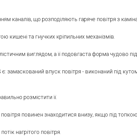
ням каналів, що розподіляють гаряче повітря з каміна
ою кишені та гнучких кріпильних механізмів.
лістичним виглядом, а її подовгаста форма чудово пі
є: замаскований впуск повітря - виконаний під кутом
авильно розмістити її.
 повітря повинен знаходитися внизу, якщо під топкою -
отік нагрітого повітря.