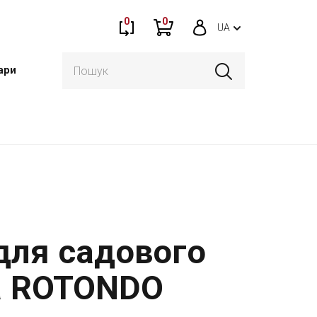
0
0
UA
ари
для садового
а ROTONDO