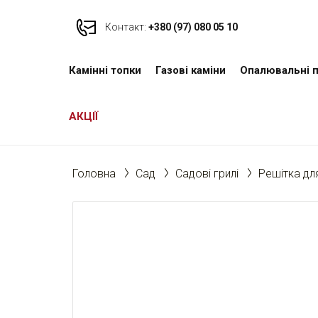
Контакт:
+380 (97) 080 05 10
Камінні топки
Газові каміни
Опалювальні п
АКЦІЇ
Головна
Cад
Садові грилі
Решітка д