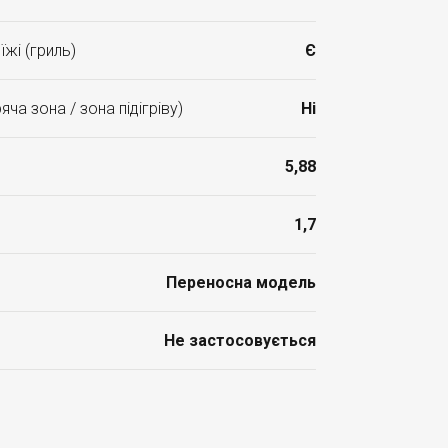
жі (гриль)
Є
ча зона / зона підігріву)
Ні
5,88
1,7
Переносна модель
Не застосовується