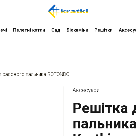
ечі
Пелетні котли
Cад
Біокаміни
Решітки
Аксесу
ля садового пальника ROTONDO
Аксесуари
Решітка 
пальник