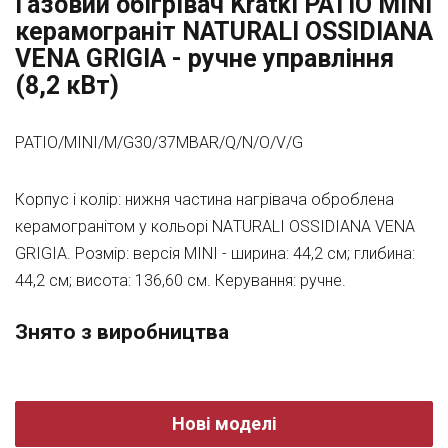
Газовий обігрівач Kratki PATIO MINI
керамограніт NATURALI OSSIDIANA
VENA GRIGIA - ручне управління
(8,2 кВт)
PATIO/MINI/M/G30/37MBAR/Q/N/O/V/G
Корпус і колір: нижня частина нагрівача оброблена
керамогранітом у кольорі NАTURАLI ОSSIDIАNА VENА
GRIGIА. Розмір: версія MINI - ширина: 44,2 см; глибина:
44,2 см; висота: 136,60 см. Керування: ручне.
Знято з виробництва
Нові моделі