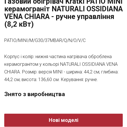
Газовий обігрівач Kratki PATIO MINI
керамограніт NATURALI OSSIDIANA
VENA CHIARA - ручне управління
(8,2 кВт)
PATIO/MINI/M/G30/37MBAR/Q/N/O/V/C
Корпус і колір: нижня частина нагрівача оброблена
керамогранітом у кольорі NАTURАLI ОSSIDIАNА VENА
СHIАRА. Розмір: версія MINI - ширина: 44,2 см; глибина:
44,2 см; висота: 136,60 см. Керування: ручне.
Знято з виробництва
Нові моделі