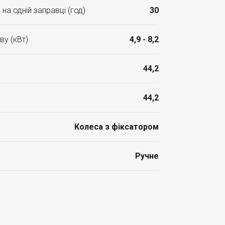
на одній заправці (год)
30
ву (кВт)
4,9 - 8,2
44,2
44,2
Колеса з фіксатором
Ручне