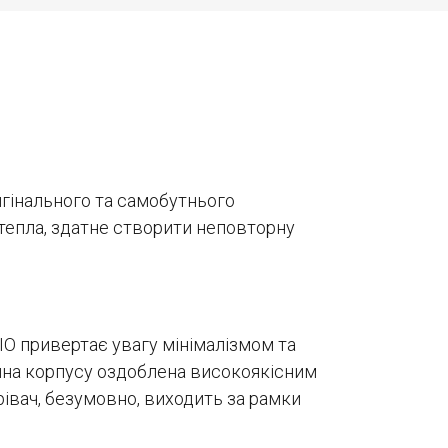
ригінального та самобутнього
 тепла, здатне створити неповторну
IO привертає увагу мінімалізмом та
тина корпусу оздоблена високоякісним
грівач, безумовно, виходить за рамки