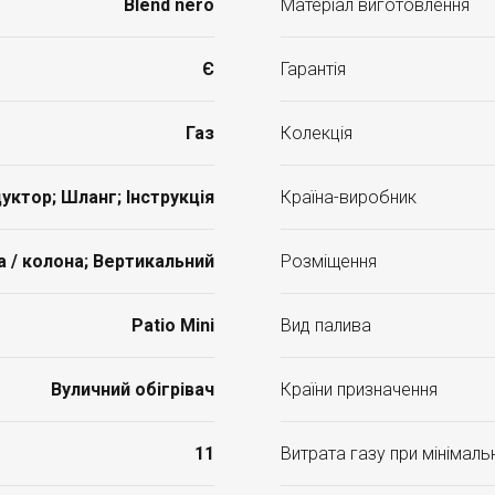
Blend nero
Матеріал виготовлення
Є
Гарантія
Газ
Колекція
дуктор; Шланг; Інструкція
Країна-виробник
 / колона; Вертикальний
Розміщення
Patio Mini
Вид палива
Вуличний обігрівач
Країни призначення
11
Витрата газу при мінімал