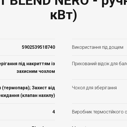
т BLEND NERO - ручн
кВт)
5902539518740
Використання під дощем
ігання під накриттям із
Прихований відсік для ба
захисним чохлом
 (термопара); Захист від
Чохол для зберігання
кидання (клапан нахилу)
4
Виробник термостійкого 