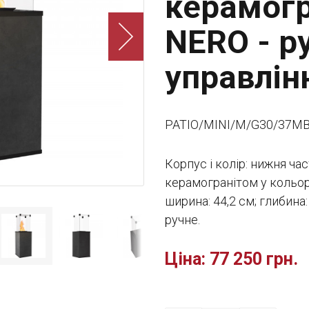
керамогр
NERO - р
управлінн
PATIO/MINI/M/G30/37M
Корпус і колір: нижня ча
керамогранітом у кольорі
ширина: 44,2 см; глибина:
ручне.
Ціна:
77 250 грн.