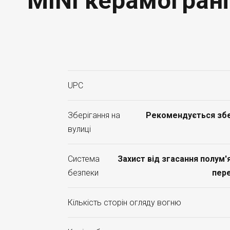
MINI керамограні
UPC
Зберігання на
Рекомендується збер
вулиці
Система
Захист від згасання полум'я
безпеки
пере
Кількість сторін огляду вогню