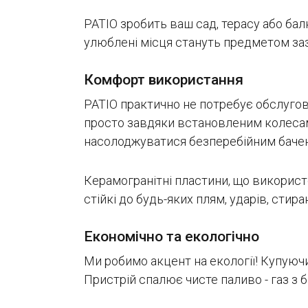
PATIO зробить ваш сад, терасу або бал
улюблені місця стануть предметом заз
Комфорт використання
PATIO практично не потребує обслугову
просто завдяки встановленим колесам.
насолоджуватися безперебійним баче
Керамогранітні пластини, що використо
стійкі до будь-яких плям, ударів, стира
Економічно та екологічно
Ми робимо акцент на екології! Купуюч
Пристрій спалює чисте паливо - газ з б