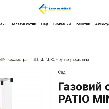
ечі
Пелетні котли
Cад
Біокаміни
Решітки
Аксесу
MINI керамограніт BLEND NERO - ручне управління
Cад
Газовий о
PATIO MI