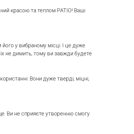
ений красою та теплом PATIO! Ваші
його у вибраному місці. І це дуже
їх не димить, тому ви завжди будете
ористанні. Вони дуже тверді, міцні,
ще. Ви не сприяєте утворенню смогу.