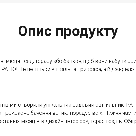
Опис продукту
і місця - сад, терасу або балкон, щоб вони набули о
 PATIO! Це не тільки унікальна прикраса, а й джерело
тів ми створили унікальний садовий світильник. PAT
а прекрасне бачення вогню порадує всіх. Нижня час
танніх місяців в дизайні інтер'єру, терас і садів. Обі