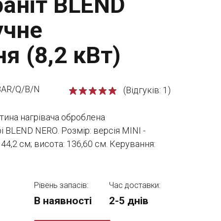
аніт BLEND
учне
я (8,2 кВт)
BAR/Q/B/N
(Відгуків: 1)
стина нагрівача оброблена
 ВLEND NERО. Розмір: версія MINI -
 44,2 см; висота: 136,60 см. Керування:
Рівень запасів:
Час доставки:
В наявності
2-5 днів