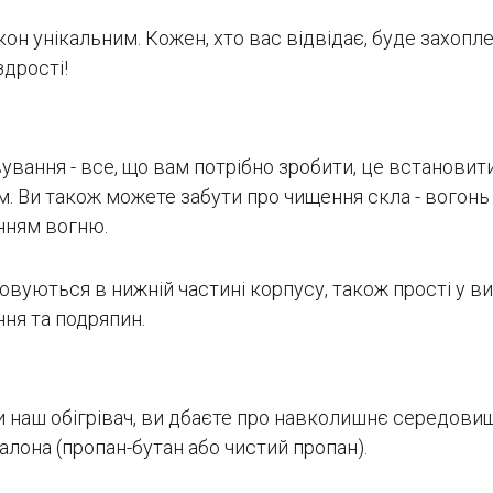
кон унікальним. Кожен, хто вас відвідає, буде захопл
дрості!
вання - все, що вам потрібно зробити, це встановити 
 Ви також можете забути про чищення скла - вогонь 
нням вогню.
вуються в нижній частині корпусу, також прості у вик
ння та подряпин.
и наш обігрівач, ви дбаєте про навколишнє середови
алона (пропан-бутан або чистий пропан).