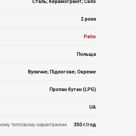
Сталь; Керамограніт; Скло
2 роки
Patio
Польща
Вуличне; Підлогове; Окреме
Пропан бутан (LPG)
UA
ьному тепловому навантаженні
350 г/год