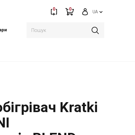
0
0
UA
ари
бігрівач Kratki
NI