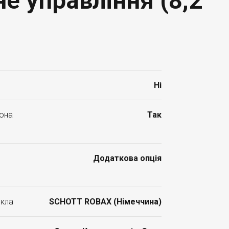
е управління (8,2
Ні
лона
Так
Додаткова опція
скла
SCHOTT ROBAX (Німеччина)