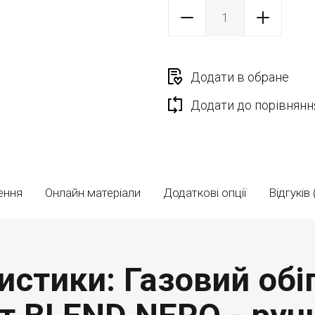
Додати в обране
Додати до порівнянн
ення
Онлайн матеріали
Додаткові опції
Відгуків 
истики: Газовий обіг