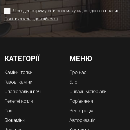
Я згоден отримувати розсилку відповідно до правил
Політика конфіденційності
КАТЕГОРІЇ
МЕНЮ
Камінні топки
Про нас
Газові каміни
Блог
Опалювальні печі
Онлайн матеріали
Пелетні котли
Порівняння
Cад
Реєстрація
Біокаміни
Авторизація
Решітки
Контакти