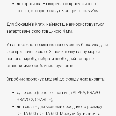
декоративна – підкреслює красу живого
вогню, створює відчуття «вітрини полум’я».
Для біокамінів Kratki найчастіше використовується
загартоване скло товщиною 4 мм.
У назві кожної позиції вказано модель біокаміна, для
якої призначене скло. Знаючи точну назву марки
вашого виробу, вибрати необхідний товар не
становитиме особливих труднощів.
Виробник пропонує моделі, до складу яких входить:
одне скло (невеликі вогнища ALPHA, BRAVO,
BRAVO 2, CHARLIE);
два скла – для моделей середнього розміру
DELTA 600 і DELTA 600. Можуть бути ліво- та