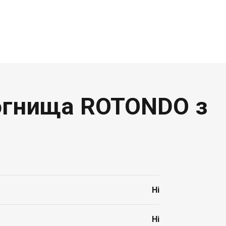
вогнища ROTONDO з
Ні
Ні