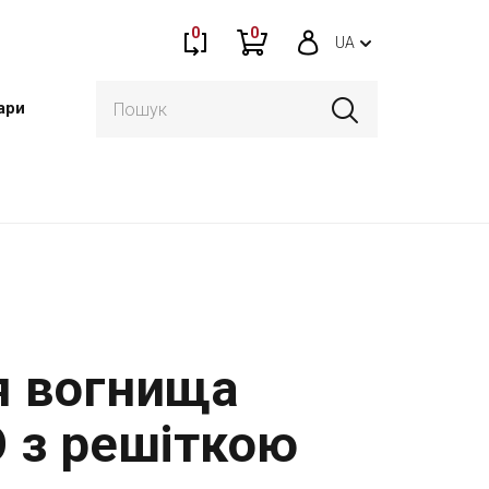
0
0
UA
ари
я вогнища
 з решіткою