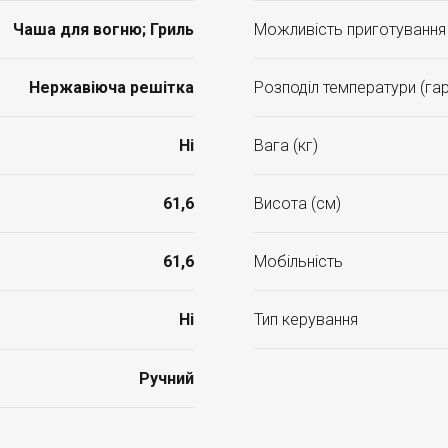
Чаша для вогню; Гриль
Можливість приготування ї
Нержавіюча решітка
Розподіл температури (гаря
Ні
Вага (кг)
61,6
Висота (см)
61,6
Мобільність
Ні
Тип керування
Ручний