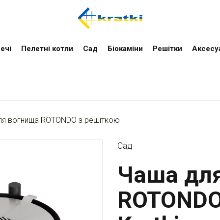
ечі
Пелетні котли
Cад
Біокаміни
Решітки
Аксесу
ля вогнища ROTONDO з решіткою
Cад
Чаша дл
ROTONDO