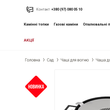
Контакт:
+380 (97) 080 05 10
Камінні топки
Газові каміни
Опалювальні п
АКЦІЇ
Головна
Cад
Чаші для вогню
Чаша д