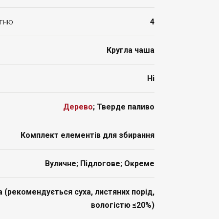
огню
4
Кругла чаша
Ні
Дерево
; Тверде паливо
Комплект елементів для збирання
Вуличне; Підлогове; Окреме
 (рекомендується суха, листяних порід,
вологістю ≤20%)