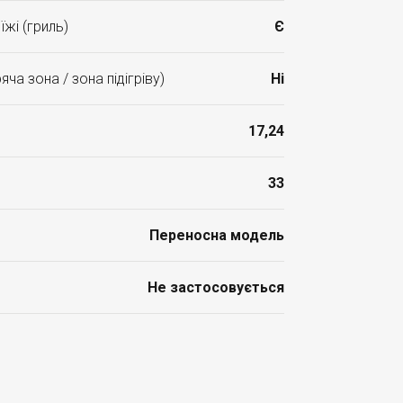
жі (гриль)
Є
ча зона / зона підігріву)
Ні
17,24
33
Переносна модель
Не застосовується