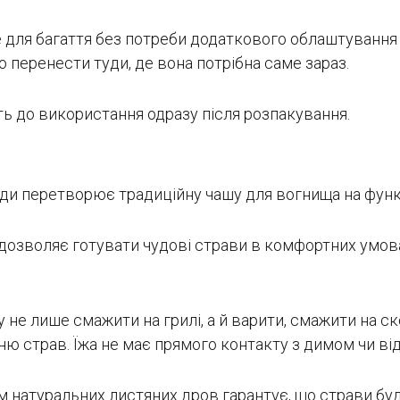
 для багаття без потреби додаткового облаштування 
 перенести туди, де вона потрібна саме зараз.
ть до використання одразу після розпакування.
унди перетворює традиційну чашу для вогнища на функ
дозволяє готувати чудові страви в комфортних умов
не лише смажити на грилі, а й варити, смажити на ско
ю страв. Їжа не має прямого контакту з димом чи ві
м натуральних листяних дров гарантує, що страви б