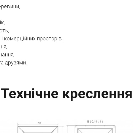
еревини,
к,
сть,
 і комерційних просторів,
ня,
нання,
та друзями.
Технічне креслення