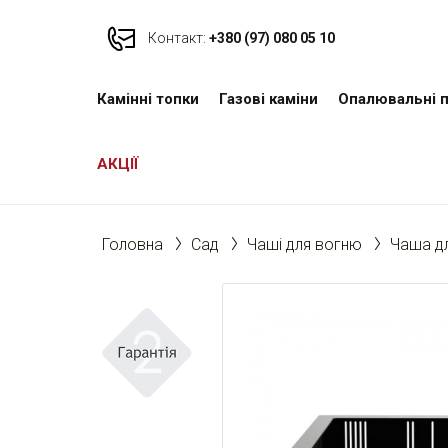
Контакт:
+380 (97) 080 05 10
Камінні топки
Газові каміни
Опалювальні п
АКЦІЇ
Головна
Cад
Чаші для вогню
Чаша д