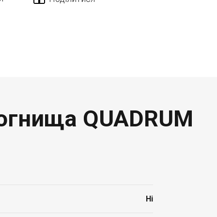
 вогнища QUADRUM
Ні