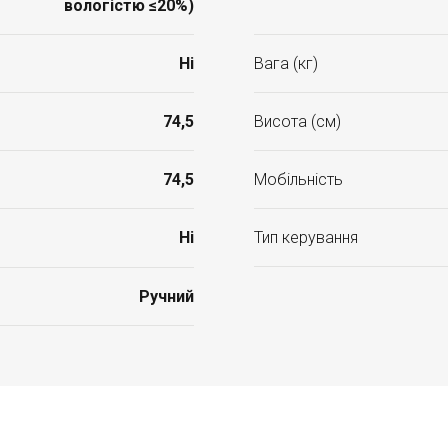
вологістю ≤20%)
Ні
Вага (кг)
74,5
Висота (см)
74,5
Мобільність
Ні
Тип керування
Ручний