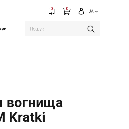
0
0
UA
ари
я вогнища
 Kratki