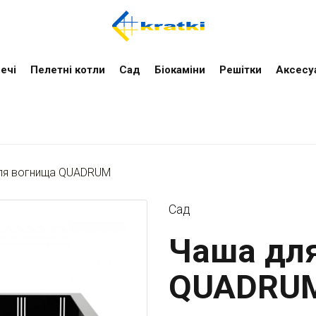
ечі
Пелетні котли
Cад
Біокаміни
Решітки
Аксесу
ля вогнища QUADRUM
Cад
Чаша дл
QUADRUM