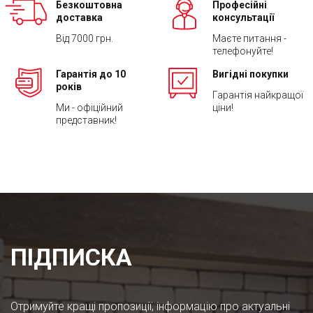
Безкоштовна
Професійні
доставка
консультації
Від 7000 грн.
Маєте питання -
телефонуйте!
Гарантія до 10
Вигідні покупки
років
Гарантія найкращої
Ми - офіційний
ціни!
представник!
ПІДПИСКА
Отримуйте кращі пропозиції, інформацію про актуальні