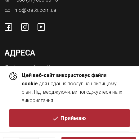
info@kratki.com.ua
АДРЕСА
Львівська обл., с. Конопниця,
Цей веб-сайт використовує файли
Вул. Городоцька 8а
cookie
для надання послуг на найвищому
рівні. Підтверджуючи, ви погоджуєтеся на їх
використання.
Приймаю
© 2026