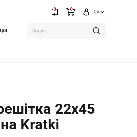
0
0
UA
ари
решітка 22x45
на Kratki