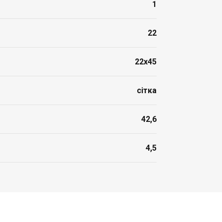
1
22
22x45
сітка
42,6
4,5