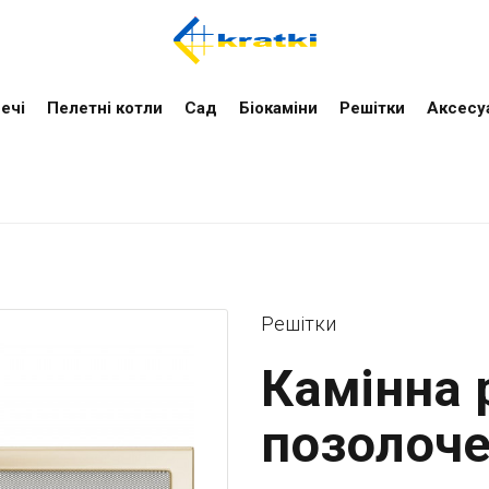
ечі
Пелетні котли
Cад
Біокаміни
Решітки
Аксесу
Решітки
Камінна 
позолоче