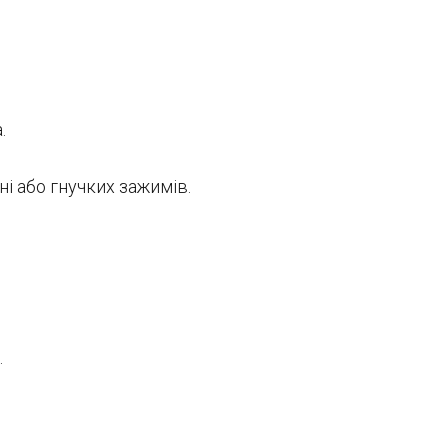
.
і або гнучких зажимів.
.