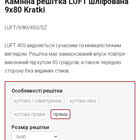
Камінна решітка LUFT шліфована
9x80 Kratki
LUFT/9/80/45S/SZ
LUFT 45S виділяється сучасним та мінімалістичним
виглядом. Решітка має замаскований впуск повітря -
виконаний під кутом 45 градусів, а також передню
сторону без видимих стиків.
Особливості решітки
кутова / симетрична
кутова ліва
кутова права
пряма
Розмір решітки