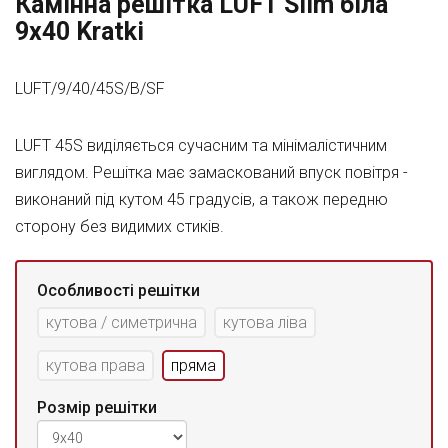
Камінна решітка LUFT Slim біла
9x40 Kratki
LUFT/9/40/45S/B/SF
LUFT 45S виділяється сучасним та мінімалістичним
виглядом. Решітка має замаскований впуск повітря -
виконаний під кутом 45 градусів, а також передню
сторону без видимих стиків.
Особливості решітки
кутова / симетрична
кутова ліва
кутова права
пряма
Розмір решітки