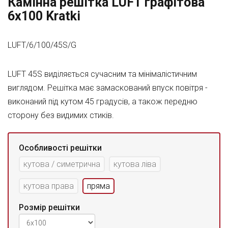
Камінна решітка LUFT графітова
6x100 Kratki
LUFT/6/100/45S/G
LUFT 45S виділяється сучасним та мінімалістичним
виглядом. Решітка має замаскований впуск повітря -
виконаний під кутом 45 градусів, а також передню
сторону без видимих стиків.
Особливості решітки
кутова / симетрична
кутова ліва
кутова права
пряма
Розмір решітки