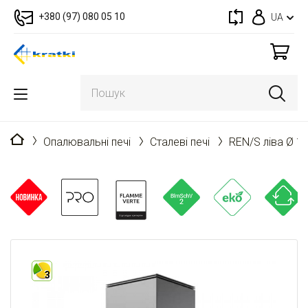
+380 (97) 080 05 10
UA
Головна
Опалювальні печі
Сталеві печі
REN/S ліва Ø 1
3