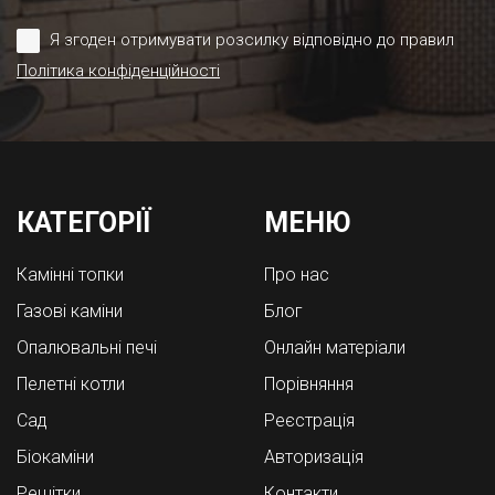
Я згоден отримувати розсилку відповідно до правил
Політика конфіденційності
КАТЕГОРІЇ
МЕНЮ
Камінні топки
Про нас
Газові каміни
Блог
Опалювальні печі
Онлайн матеріали
Пелетні котли
Порівняння
Cад
Реєстрація
Біокаміни
Авторизація
Решітки
Контакти