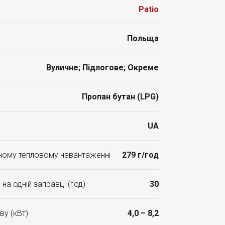
Patio
Польща
Вуличне; Підлогове; Окреме
Пропан бутан (LPG)
UA
ьному тепловому навантаженні
279 г/год
на одній заправці (год)
30
ву (кВт)
4,0 – 8,2