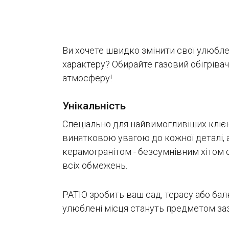
Ви хочете швидко змінити свої улюблен
характеру? Обирайте газовий обігрівач
атмосферу!
Унікальність
Спеціально для найвимогливіших клієн
винятковою увагою до кожної деталі, 
керамогранітом - безсумнівним хітом ос
всіх обмежень.
PATIO зробить ваш сад, терасу або бал
улюблені місця стануть предметом заз