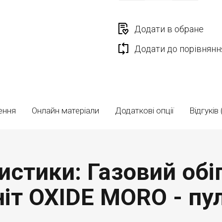
Додати в обране
Додати до порівнянн
ення
Онлайн матеріали
Додаткові опції
Відгуків 
истики: Газовий обіг
т OXIDE MORO - пул