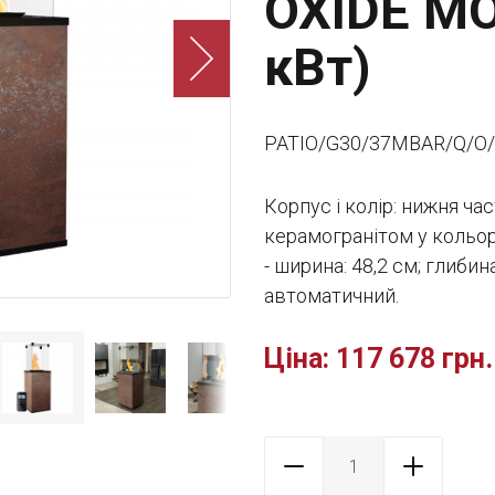
OXIDE MO
кВт)
PATIO/G30/37MBAR/Q/O
Корпус і колір: нижня ча
керамогранітом у кольо
- ширина: 48,2 см; глибин
автоматичний.
Ціна:
117 678 грн.