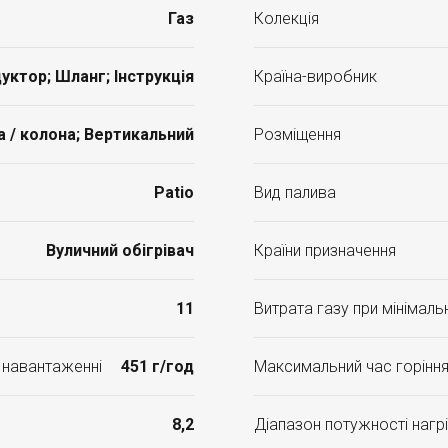
Газ
Колекція
дуктор; Шланг; Інструкція
Країна-виробник
 / колона; Вертикальний
Розміщення
Patio
Вид палива
Вуличний обігрівач
Країни призначення
11
Витрата газу при мінімал
 навантаженні
451 г/год
Максимальний час горіння 
8,2
Діапазон потужності нагрі