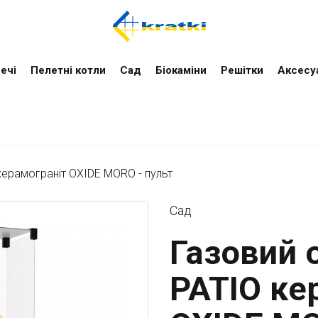
ечі
Пелетні котли
Cад
Біокаміни
Решітки
Аксесу
керамограніт OXIDE MORO - пульт
Cад
Газовий о
PATIO ке