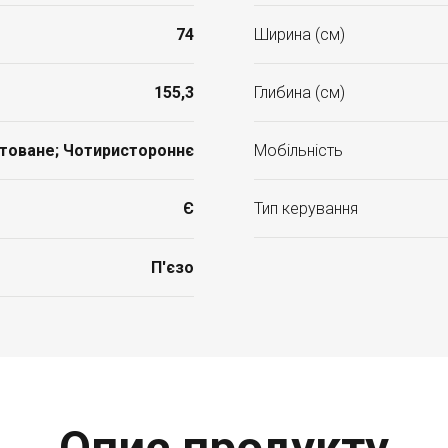
74
Ширина (см)
155,3
Глибина (см)
товане; Чотиристороннє
Мобільність
Є
Тип керування
П'єзо
Опис продукту