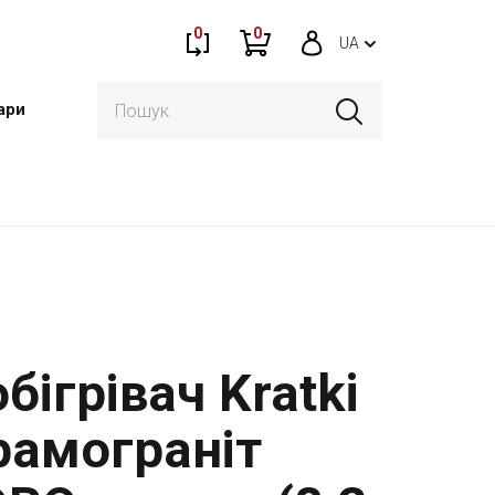
0
0
UA
ари
бігрівач Kratki
рамограніт