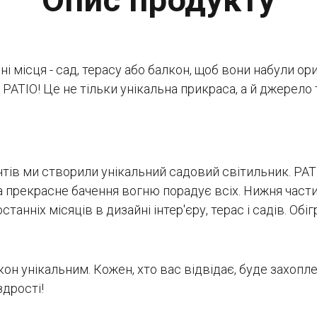
і місця - сад, терасу або балкон, щоб вони набули о
 PATIO! Це не тільки унікальна прикраса, а й джерело
тів ми створили унікальний садовий світильник. PAT
а прекрасне бачення вогню порадує всіх. Нижня час
танніх місяців в дизайні інтер'єру, терас і садів. Обі
кон унікальним. Кожен, хто вас відвідає, буде захопл
дрості!