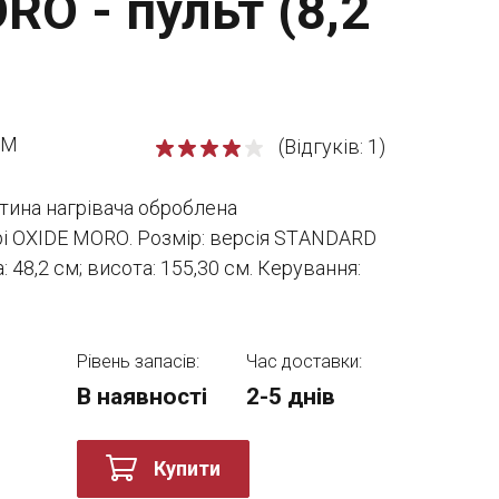
RO - пульт (8,2
/M
(Відгуків: 1)
стина нагрівача оброблена
рі ОXIDE MОRО. Розмір: версія STАNDАRD
а: 48,2 см; висота: 155,30 см. Керування:
Рівень запасів:
Час доставки:
В наявності
2-5 днів
Купити