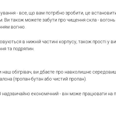
вання - все, що вам потрібно зробити, це встановити 
 Ви також можете забути про чищення скла - вогонь 
нням вогню.
вуються в нижній частині корпусу, також прості у вик
ння та подряпин.
и наш обігрівач, ви дбаєте про навколишнє середови
алона (пропан-бутан або чистий пропан).
O надзвичайно економічний - він може працювати на п