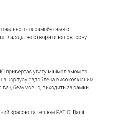
ригінального та самобутнього
 тепла, здатне створити неповторну
IO привертає увагу мінімалізмом та
тина корпусу оздоблена високоякісним
грівач, безумовно, виходить за рамки
ений красою та теплом PATIO! Ваші