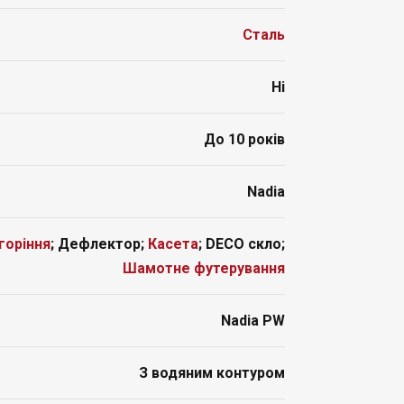
Сталь
Ні
До 10 років
Nadia
горіння
; Дефлектор;
Касета
; DECO скло;
Шамотне футерування
Nadia PW
З водяним контуром