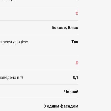
Є
Бокове; Вліво
 з рекуперацією
Так
Є
 наведена в %
0,1
Чорний
З одним фасадом