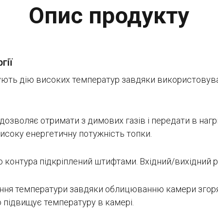
Опис продукту
гії
мують дію високих температур завдяки використовува
дозволяє отримати з димових газів і передати в нагр
исоку енергетичну потужність топки.
 контура підкріплений штифтами. Вхідний/вихідний ро
ання температури завдяки облицюванню камери згор
 підвищує температуру в камері.