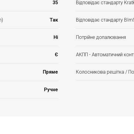
35
Відповідає стандарту Kratk
n)
Так
Відповідає стандарту BIm
Ні
Потрійне допалювання
Є
АКПП - Автоматичний конт
Пряме
Колосникова решітка / П
Ручне