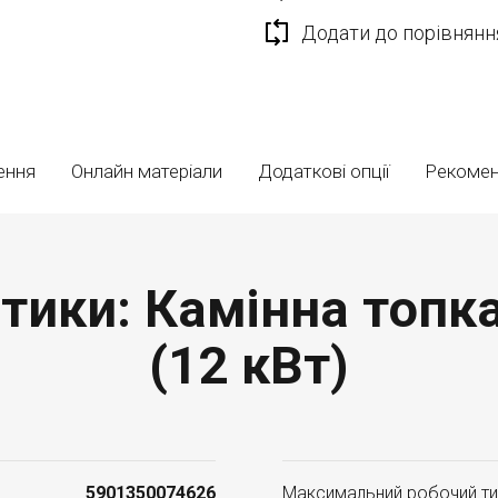
Додати до порівнянн
ення
Онлайн матеріали
Додаткові опції
Рекоме
тики: Камінна топка
(12 кВт)
5901350074626
Максимальний робочий ти