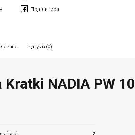
я
ндоване
Відгуків (0)
 Kratki NADIA PW 10
ск (Бар)
2