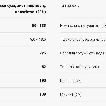
я суха, листяних порід,
Тип виробу
вологістю ≤20%)
50 - 135
Номінальна потужність (к
5,0 - 13,5
Індекс енергоефективност
225
Середня потужність водян
82
Товщина корпусу (мм)
190
Ширина (см)
139
Глибина (см)