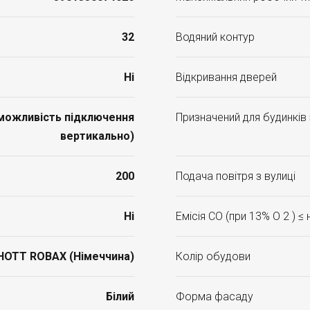
32
Водяний контур
Ні
Відкривання дверей
(можливість підключення
Призначений для будинків
вертикально)
200
Подача повітря з вулиці
Ні
Емісія CO (при 13% O 2 ) ≤
HOTT ROBAX (Німеччина)
Колір обудови
Білий
Форма фасаду