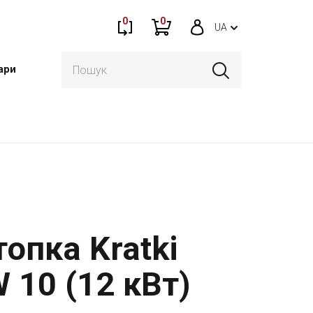
0
0
UA
ари
опка Kratki
 10 (12 кВт)