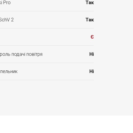
i Pro
Так
SchV 2
Так
Є
роль подачі повітря
Ні
опельник
Ні