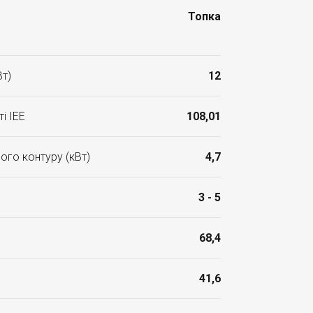
Топка
Вт)
12
і ІЕЕ
108,01
ого контуру (кВт)
4,7
3 - 5
68,4
41,6