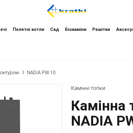
ечі
Пелетні котли
Cад
Біокаміни
Решітки
Аксесу
контуром
NADIA PW 10
Камінні топки
Камінна т
NADIA PW