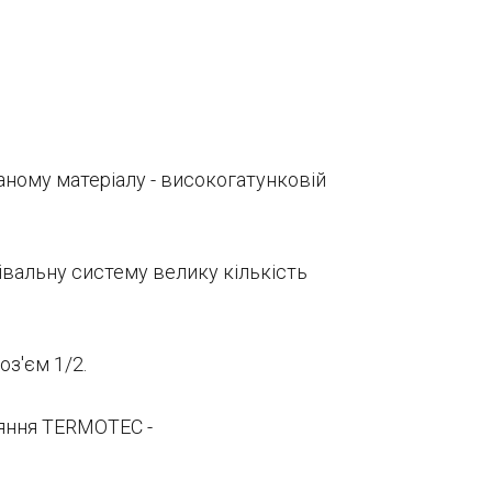
ному матеріалу - високогатунковій
івальну систему велику кількість
з'єм 1/2.
яння TERMOTEC -