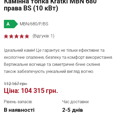
Камінна топка Kratki MBN 680
права BS (10 кВт)
A
MBN/680/P/BS
(Відгуків: 1)
Ідеальний камін! Це гарантує не тільки ефективне та
екологічне опалення, безпеку та комфорт використання.
Вертикальне вогнище та симетричне бічне скління
також забезпечують унікальний вигляд вогню.
112 167 грн.
Ціна:
104 315 грн.
Рівень запасів:
Час доставки:
В наявності
2-5 днів