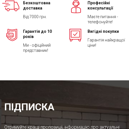
Безкоштовна
Професійні
доставка
консультації
Від 7000 грн.
Маєте питання -
телефонуйте!
Гарантія до 10
Вигідні покупки
років
Гарантія найкращої
Ми - офіційний
ціни!
представник!
ПІДПИСКА
Отримуйте кращі пропозиції, інформацію про актуальні