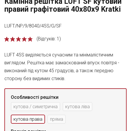
Камінна решітка LUFT SF кутовий
правий графітовий 40x80x9 Kratki
LUFT/NP/9/8040/45S/G/SF
(Відгуків: 1)
LUFT 45S виділяється сучасним та мінімалістичним
виглядом. Решітка має замаскований впуск повітря -
виконаний під кутом 45 градусів, а також передню
сторону без видимих стиків.
Особливості решітки
кутова / симетрична
кутова ліва
кутова права
пряма