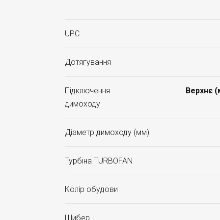
UPC
Дотягування
Підключення
Верхнє 
димоходу
Діаметр димоходу (мм)
Турбіна TURBOFAN
Колір обудови
Шибер