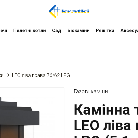
ечі
Пелетні котли
Cад
Біокаміни
Решітки
Аксесу
ки
LEO ліва права 76/62 LPG
Газові каміни
Камінна т
LEO ліва