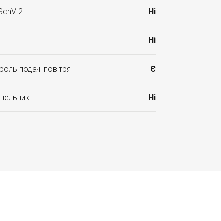
SchV 2
Ні
Ні
роль подачі повітря
Є
опельник
Ні