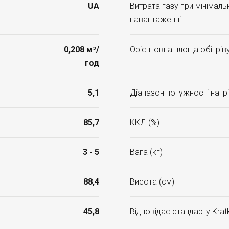
UA
Витрата газу при мінімал
навантаженні
0,208 м³/
Орієнтовна площа обігріву
год
5,1
Діапазон потужності нагрі
85,7
ККД (%)
3 - 5
Вага (кг)
88,4
Висота (см)
45,8
Відповідає стандарту Kratk