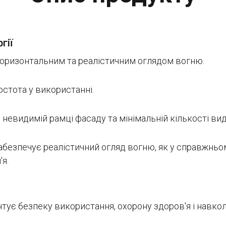
гії
 горизонтальним та реалістичним оглядом вогню.
остота у використанні.
евидимій рамці фасаду та мінімальній кількості ви
безпечує реалістичний огляд вогню, як у справжньо
я.
антує безпеку використання, охорону здоров'я і навк