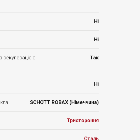
Ні
Ні
 з рекуперацією
Так
Ні
скла
SCHOTT ROBAX (Німеччина)
Тристороння
Сталь