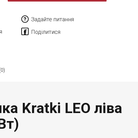
Задайте питання
я
(0)
ка Kratki LEO ліва
Вт)