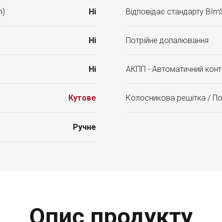
n)
Ні
Відповідає стандарту BIm
Ні
Потрійне допалювання
Ні
АКПП - Автоматичний конт
Кутове
Колосникова решітка / П
Ручне
Опис продукту