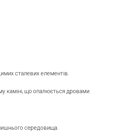
димих сталевих елементів.
му каміні, що опалюється дровами.
олишнього середовища.