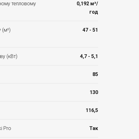
ьному тепловому
0,192 м³/
год
 (м²)
47 - 51
ву (кВт)
4,7 - 5,1
85
130
116,5
i Pro
Так