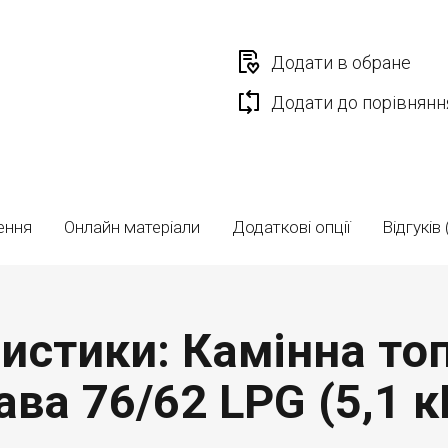
Додати в обране
Додати до порівнянн
ення
Онлайн матеріали
Додаткові опції
Відгуків 
истики: Камінна топ
ава 76/62 LPG (5,1 к