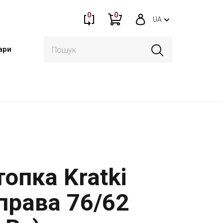
0
0
UA
ари
опка Kratki
 права 76/62