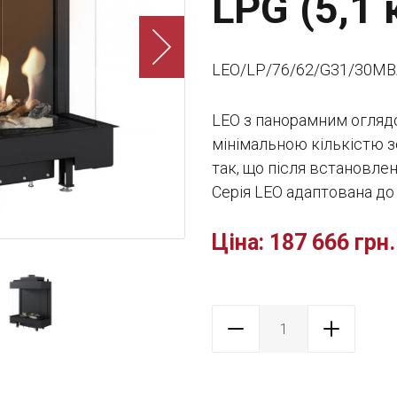
LPG (5,1 
LEO/LP/76/62/G31/30M
LEО з панорамним огляд
мінімальною кількістю з
так, що після встановле
Серія LEО адаптована до
Ціна:
187 666 грн.