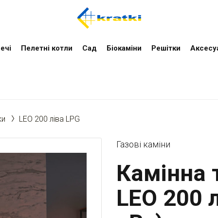
ечі
Пелетні котли
Cад
Біокаміни
Решітки
Аксесу
ки
LEO 200 ліва LPG
Газові каміни
Камінна т
LEO 200 л