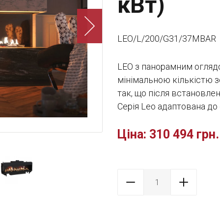
кВт)
LEO/L/200/G31/37MBAR
LEO з панорамним огляд
мінімальною кількістю з
так, що після встановле
Серія Leo адаптована до
Ціна:
310 494 грн.