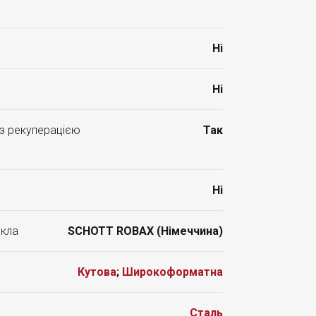
Ні
Ні
 з рекуперацією
Так
Ні
скла
SCHOTT ROBAX (Німеччина)
Кутова
;
Широкоформатна
Сталь