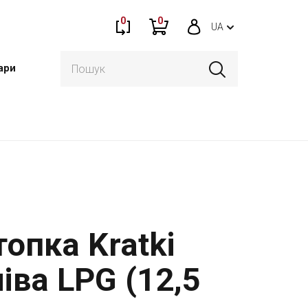
0
0
UA
ари
опка Kratki
іва LPG (12,5