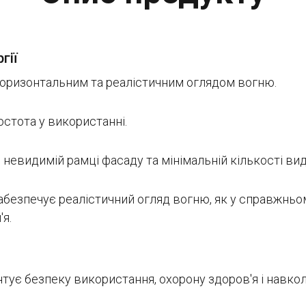
гії
 горизонтальним та реалістичним оглядом вогню.
остота у використанні.
евидимій рамці фасаду та мінімальній кількості ви
безпечує реалістичний огляд вогню, як у справжньо
я.
антує безпеку використання, охорону здоров'я і навк