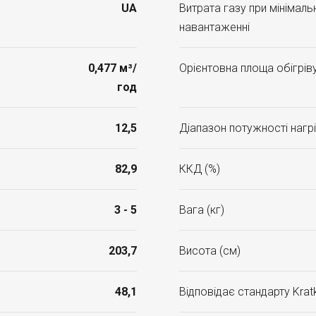
UA
Витрата газу при мінімал
навантаженні
0,477 м³/
Орієнтовна площа обігріву
год
12,5
Діапазон потужності нагрі
82,9
ККД (%)
3 - 5
Вага (кг)
203,7
Висота (см)
48,1
Відповідає стандарту Kratk