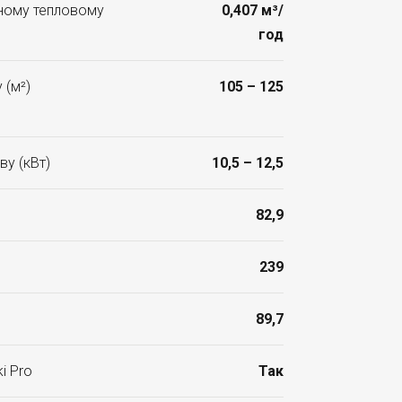
ьному тепловому
0,407 м³/
год
 (м²)
105 – 125
ву (кВт)
10,5 – 12,5
82,9
239
89,7
i Pro
Так