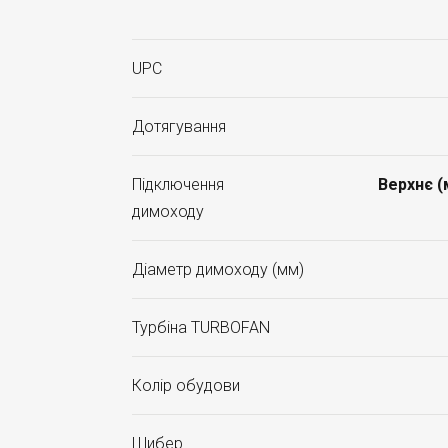
UPC
Дотягування
Підключення
Верхнє 
димоходу
Діаметр димоходу (мм)
Турбіна TURBOFAN
Колір обудови
Шибер