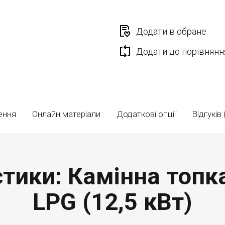
Додати в обране
Додати до порівнянн
ення
Онлайн матеріали
Додаткові опції
Відгуків 
тики: Камінна топка
LPG (12,5 кВт)