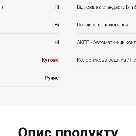
n)
Ні
Відповідає стандарту BIm
Ні
Потрійне допалювання
Ні
АКПП - Автоматичний конт
Кутове
Колосникова решітка / П
Ручне
Опис продукту