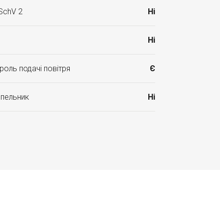
SchV 2
Ні
Ні
роль подачі повітря
Є
опельник
Ні