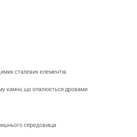
димих сталевих елементів.
му каміні, що опалюється дровами.
олишнього середовища.