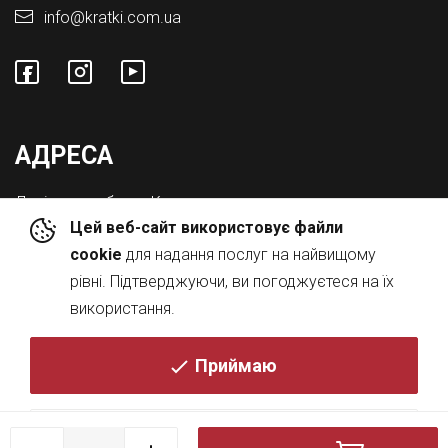
info@kratki.com.ua
АДРЕСА
Львівська обл., с. Конопниця,
Цей веб-сайт використовує файли
Вул. Городоцька 8а
cookie
для надання послуг на найвищому
рівні. Підтверджуючи, ви погоджуєтеся на їх
використання.
Приймаю
© 2026
Політика