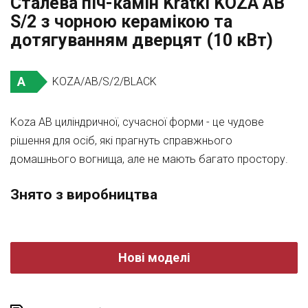
Сталева піч-камін Kratki KOZA AB
S/2 з чорною керамікою та
дотягуванням дверцят (10 кВт)
A
KOZA/AB/S/2/BLACK
Koza AB циліндричної, сучасної форми - це чудове
рішення для осіб, які прагнуть справжнього
домашнього вогнища, але не мають багато простору.
Знято з виробництва
Нові моделі