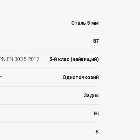
Сталь 5 мм
87
 PN-EN 303:5-2012
5-й клас (найвищий)
т
Одноточковий
Заднє
Ні
Є