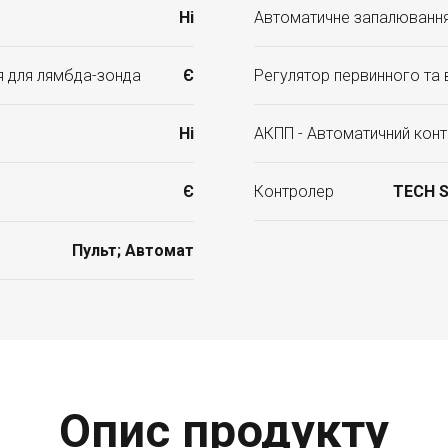
Ні
Автоматичне запалюванн
я для лямбда-зонда
Є
Регулятор первинного та 
Ні
АКПП - Автоматичний конт
Є
Контролер
TECH S
Пульт; Автомат
Опис продукту