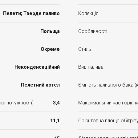
Пелети; Тверде паливо
Колекція
Польща
Особливості
Окреме
Стиль
Неконденсаційний
Вид палива
Пелетний котел
Ємність паливного бака (к
ної потужності)
3,4
Максимальний час горіння 
11,1
Орієнтовна площа обігріву