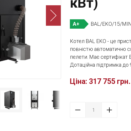
кВт)
BAL/EKO/15/MIN
A+
Котел ВАL EKО - це прис
повністю автоматично с
пелети. Має сертифікат
Дотаційна підтримка до 
Ціна:
317 755 грн.