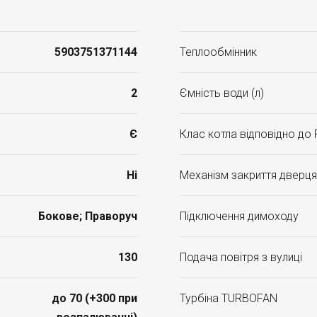
5903751371144
Теплообмінник
2
Ємність води (л)
Є
Клас котла відповідно до
Ні
Механізм закриття дверця
Бокове; Праворуч
Підключення димоходу
130
Подача повітря з вулиці
до 70 (+300 при
Турбіна TURBOFAN