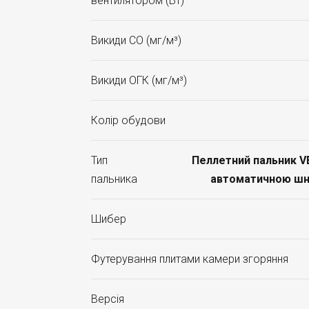
вентилятором (Вт)
Викиди CO (мг/м³)
Викиди ОГК (мг/м³)
Колір обудови
Тип
Пеллетний пальник V
пальника
автоматичною шн
Шибер
Футерування плитами камери згоряння
Версія