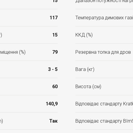
15
Діапазон потужності нагрі
117
Температура димових газі
)
15
ККД (%)
міщення (%)
79
Резервна топка для дров
3 - 5
Вага (кг)
60
Висота (см)
140,9
Відповідає стандарту Kratk
n)
Так
Відповідає стандарту BIm