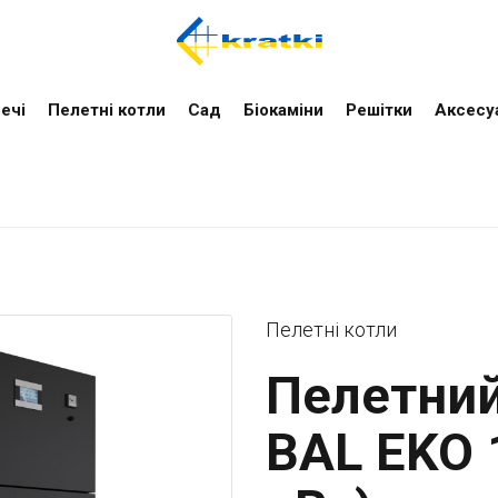
ечі
Пелетні котли
Cад
Біокаміни
Решітки
Аксесу
Пелетні котли
Пелетний
BAL EKO 