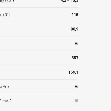
ву (кВт)
4,2 – 15,3
в (℃)
115
90,9
Ні
357
159,1
i Pro
Ні
SchV 2
Ні