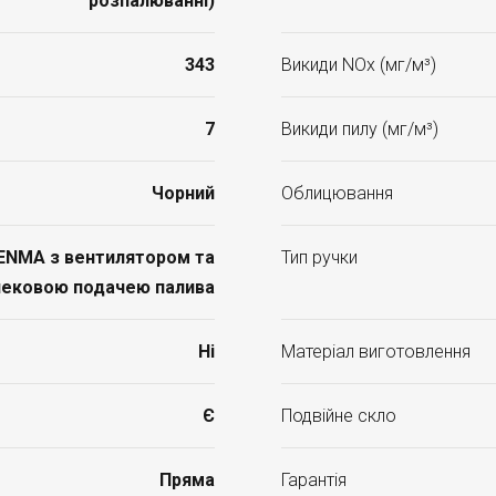
розпалюванні)
343
Викиди NOx (мг/м³)
7
Викиди пилу (мг/м³)
Чорний
Облицювання
ENMA з вентилятором та
Тип ручки
ековою подачею палива
Ні
Матеріал виготовлення
Є
Подвійне скло
Пряма
Гарантія