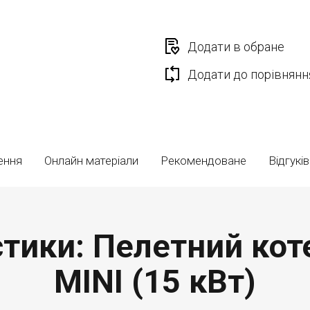
Додати в обране
Додати до порівнянн
ення
Онлайн матеріали
Рекомендоване
Відгуків
стики: Пелетний коте
MINI (15 кВт)