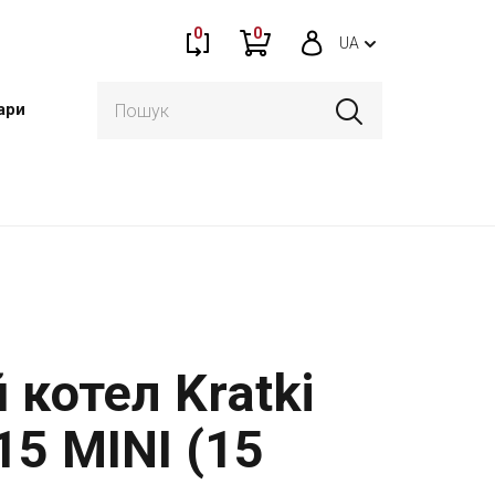
0
0
UA
ари
 котел Kratki
15 MINI (15