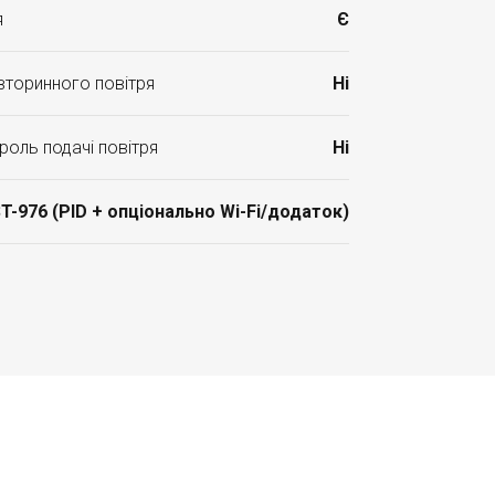
я
Є
вторинного повітря
Ні
роль подачі повітря
Ні
T-976 (PID + опціонально Wi-Fi/додаток)