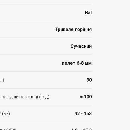
Bal
Тривале горіння
Сучасний
пелет 6-8 мм
г)
90
на одній заправці (год)
≈ 100
 (м²)
42 - 153