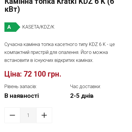
Камінна топка Kratki KDZ 6 K (6
кВт)
A
KASETA/KDZ/K
Сучасна камінна топка касетного типу KDZ 6 K - це
компактний пристрій для опалення. Його можна
встановити в існуючих відкритих камінах.
Ціна:
72 100 грн.
Рівень запасів:
Час доставки:
В наявності
2-5 днів