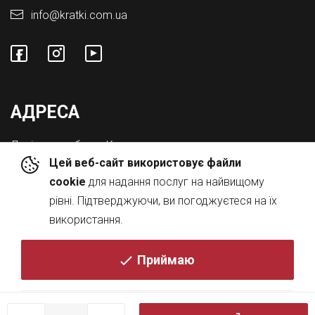
info@kratki.com.ua
АДРЕСА
Львівська обл., с. Конопниця,
Цей веб-сайт використовує файли
Вул. Городоцька 8а
cookie
для надання послуг на найвищому
рівні. Підтверджуючи, ви погоджуєтеся на їх
використання.
Приймаю
© 2026
Політика