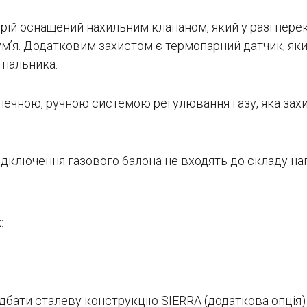
стрій оснащений нахильним клапаном, який у разі пе
ум’я. Додатковим захистом є термопарний датчик, яки
 пальника.
ечною, ручною системою регулювання газу, яка зах
підключення газового балона не входять до складу наг
:
идбати сталеву конструкцію SIERRA (додаткова опція)