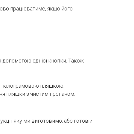
дово працюватиме, якщо його
а допомогою однієї кнопки. Також
11-кілограмовою пляшкою.
ння пляшки з чистим пропаном.
кції, яку ми виготовимо, або готовій