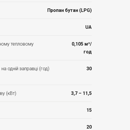
Пропан бутан (LPG)
UA
ьному тепловому
0,105 м³/
год
на одній заправці (год)
30
ву (кВт)
3,7 – 11,5
15
20