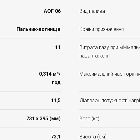
AQF 06
Вид палива
Пальник-вогнище
Країни призначення
11
Витрата газу при мінімал
навантаженні
0,314 м³/
Максимальний час горіння 
год
11,5
Діапазон потужності нагрі
731 x 395 (мм)
Вага (кг)
73,1
Висота (см)