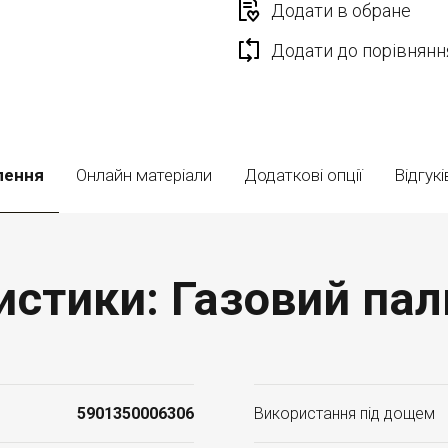
Додати в обране
Додати до порівнянн
лення
Онлайн матеріали
Додаткові опції
Відгукі
истики: Газовий пал
5901350006306
Використання під дощем