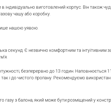
 в індивідуально виготовлений корпус. Він також чу
газову чашу або коробку.
лише нашою уявою.
ька секунд. Є незвично комфортним та інтуїтивним з
м’я.
отужності, безперервно до 13 годин. Наповнюється 
, так і до чистого пропану. Рекомендуємо використа
о газу з балона, який може бути розміщений у констру