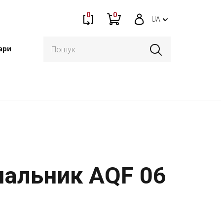
0
0
UA
ари
пальник AQF 06