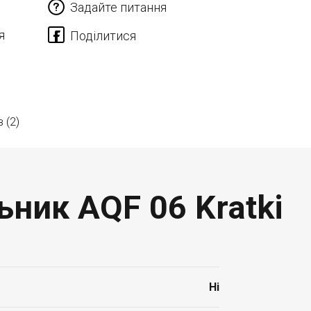
Задайте питання
я
в (2)
ьник AQF 06 Kratki
Ні