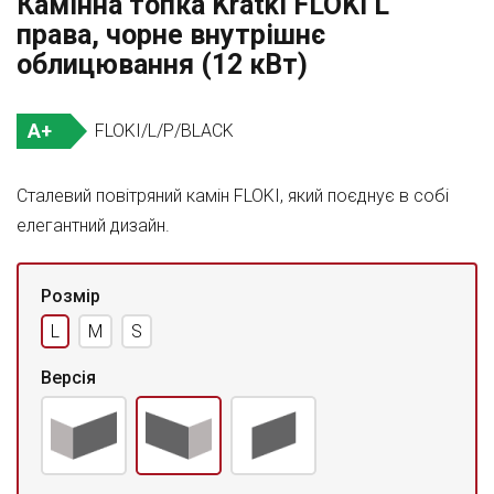
Камінна топка Kratki FLOKI L
права, чорне внутрішнє
облицювання (12 кВт)
A+
FLOKI/L/P/BLACK
Сталевий повітряний камін FLOKI, який поєднує в собі
елегантний дизайн.
Розмір
L
M
S
Версія