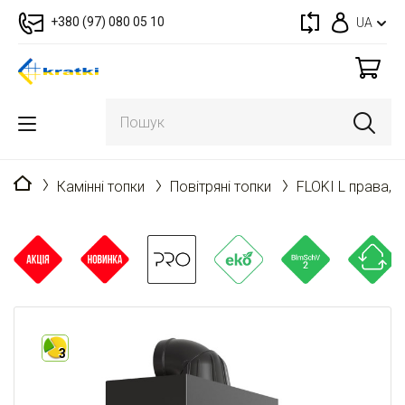
+380 (97) 080 05 10
UA
Головна
Камінні топки
Повітряні топки
FLOKI L права, 
3