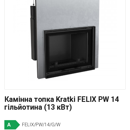
Камінна топка Kratki FELIX PW 14
гільйотина (13 кВт)
A
FELIX/PW/14/G/W