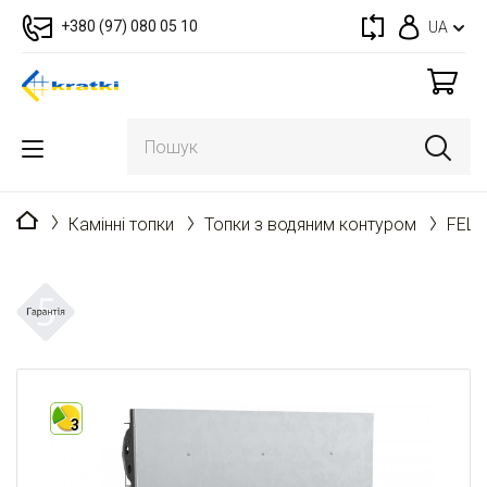
+380 (97) 080 05 10
UA
Головна
Камінні топки
Топки з водяним контуром
FELI
3