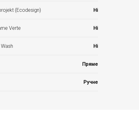
rojekt (Ecodesign)
Ні
mme Verte
Ні
r Wash
Ні
Пряме
Ручне