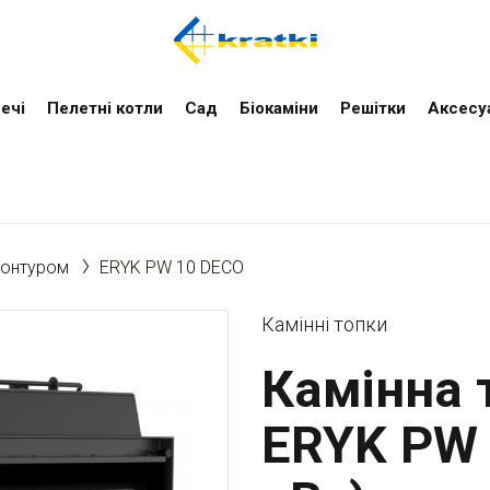
ечі
Пелетні котли
Cад
Біокаміни
Решітки
Аксесу
контуром
ERYK PW 10 DECO
Камінні топки
Камінна т
ERYK PW 