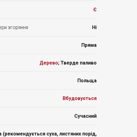
Є
ери згоряння
Ні
Пряма
Дерево
; Тверде паливо
Польща
Вбудовується
Сучасний
 (рекомендується суха, листяних порід,