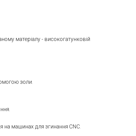
ному матеріалу - високогатунковій
помогою золи.
ння.
я на машинах для згинання CNC.