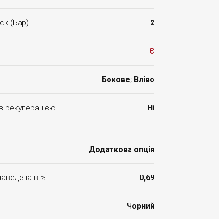
ск (Бар)
2
Є
Бокове; Вліво
 з рекуперацією
Ні
Додаткова опція
 наведена в %
0,69
Чорний