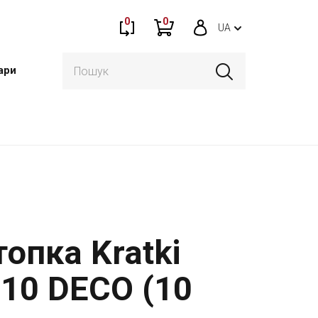
0
0
UA
ари
опка Kratki
10 DECO (10