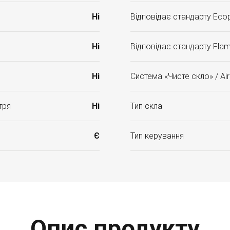
Ні
Відповідає стандарту Ecop
Ні
Відповідає стандарту Fla
Ні
Система «Чисте скло» / Ai
тря
Ні
Тип скла
Є
Тип керування
Опис продукту