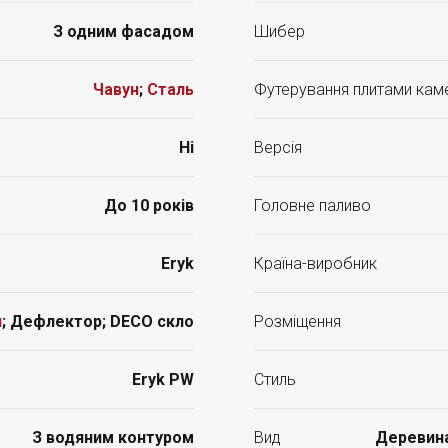
З одним фасадом
Шибер
Чавун
;
Сталь
Футерування плитами кам
Ні
Версія
До 10 років
Головне паливо
Eryk
Країна-виробник
я
; Дефлектор; DECO скло
Розміщення
Eryk PW
Стиль
З водяним контуром
Вид
Деревина