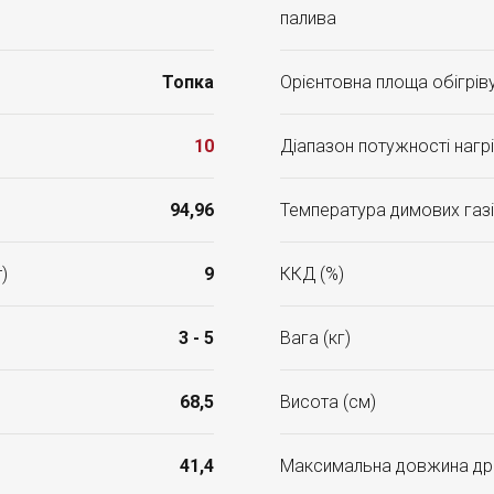
палива
Топка
Орієнтовна площа обігріву
10
Діапазон потужності нагрі
94,96
Температура димових газі
)
9
ККД (%)
3 - 5
Вага (кг)
68,5
Висота (см)
41,4
Максимальна довжина др