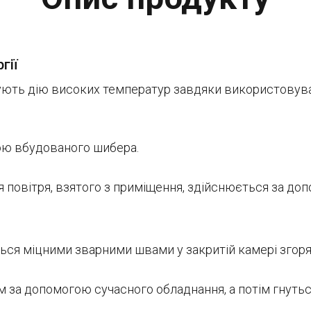
гії
мують дію високих температур завдяки використовува
ою вбудованого шибера.
 повітря, взятого з приміщення, здійснюється за до
ься міцними зварними швами у закритій камері згоря
 за допомогою сучасного обладнання, а потім гнутьс