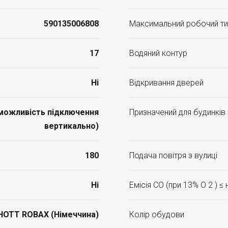
590135006808
Максимальний робочий ти
17
Водяний контур
Ні
Відкривання дверей
(можливість підключення
Призначений для будинків
вертикально)
180
Подача повітря з вулиці
Ні
Емісія CO (при 13% O 2 ) ≤
HOTT ROBAX (Німеччина)
Колір обудови