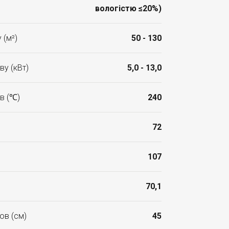
вологістю ≤20%)
 (м²)
50 - 130
ву (кВт)
5,0 - 13,0
в (℃)
240
72
107
70,1
ов (см)
45