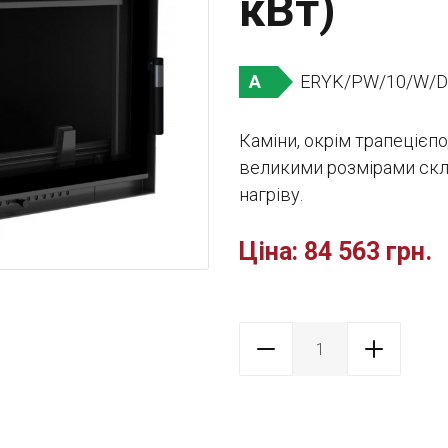
кВт)
ERYK/PW/10/W/
A
Каміни, окрім трапецієп
великими розмірами скл
нагріву.
Ціна:
84 563 грн.