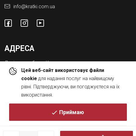
info@kratki.com.ua
АДРЕСА
Львівська обл., с. Конопниця,
Цей веб-сайт використовує файли
Вул. Городоцька 8а
cookie
для надання послуг на найвищому
рівні. Підтверджуючи, ви погоджуєтеся на їх
використання.
Приймаю
© 2026
Політика